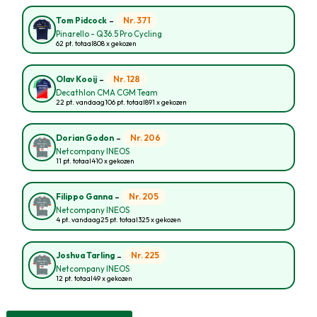
-
Nr. 371
Tom Pidcock
Pinarello - Q36.5 Pro Cycling
62 pt. totaal
808 x gekozen
-
Nr. 128
Olav Kooij
Decathlon CMA CGM Team
22 pt. vandaag
106 pt. totaal
891 x gekozen
-
Nr. 206
Dorian Godon
Netcompany INEOS
11 pt. totaal
410 x gekozen
-
Nr. 205
Filippo Ganna
Netcompany INEOS
4 pt. vandaag
25 pt. totaal
325 x gekozen
-
Nr. 225
Joshua Tarling
Netcompany INEOS
12 pt. totaal
49 x gekozen