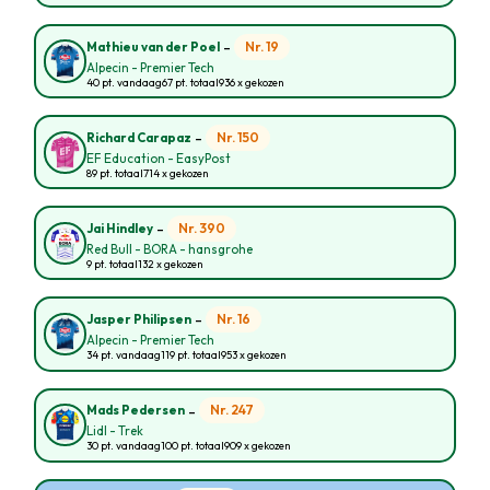
-
Nr. 19
Mathieu van der Poel
Alpecin - Premier Tech
40 pt. vandaag
67 pt. totaal
936 x gekozen
-
Nr. 150
Richard Carapaz
EF Education - EasyPost
89 pt. totaal
714 x gekozen
-
Nr. 390
Jai Hindley
Red Bull - BORA - hansgrohe
9 pt. totaal
132 x gekozen
-
Nr. 16
Jasper Philipsen
Alpecin - Premier Tech
34 pt. vandaag
119 pt. totaal
953 x gekozen
-
Nr. 247
Mads Pedersen
Lidl - Trek
30 pt. vandaag
100 pt. totaal
909 x gekozen