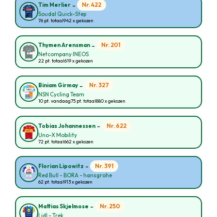
-
Nr. 422
Tim Merlier
Soudal Quick-Step
76 pt. totaal
942 x gekozen
-
Nr. 201
Thymen Arensman
Netcompany INEOS
22 pt. totaal
619 x gekozen
-
Nr. 327
Biniam Girmay
NSN Cycling Team
10 pt. vandaag
75 pt. totaal
880 x gekozen
-
Nr. 622
Tobias Johannessen
Uno-X Mobility
72 pt. totaal
662 x gekozen
-
Nr. 391
Florian Lipowitz
Red Bull - BORA - hansgrohe
62 pt. totaal
913 x gekozen
-
Nr. 250
Mattias Skjelmose
Lidl - Trek