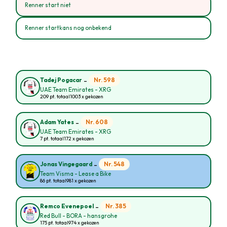
Renner start niet
Renner startkans nog onbekend
-
Nr. 598
Tadej Pogacar
UAE Team Emirates - XRG
209 pt. totaal
1003 x gekozen
-
Nr. 608
Adam Yates
UAE Team Emirates - XRG
7 pt. totaal
172 x gekozen
-
Nr. 548
Jonas Vingegaard
Team Visma - Lease a Bike
86 pt. totaal
981 x gekozen
-
Nr. 385
Remco Evenepoel
Red Bull - BORA - hansgrohe
175 pt. totaal
974 x gekozen