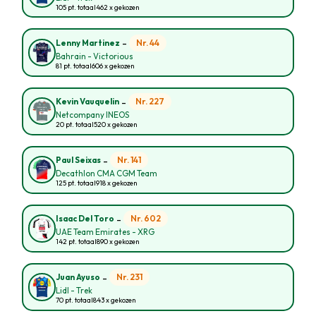
105 pt. totaal
462 x gekozen
-
Nr. 44
Lenny Martinez
Bahrain - Victorious
81 pt. totaal
606 x gekozen
-
Nr. 227
Kevin Vauquelin
Netcompany INEOS
20 pt. totaal
520 x gekozen
-
Nr. 141
Paul Seixas
Decathlon CMA CGM Team
125 pt. totaal
918 x gekozen
-
Nr. 602
Isaac Del Toro
UAE Team Emirates - XRG
142 pt. totaal
890 x gekozen
-
Nr. 231
Juan Ayuso
Lidl - Trek
70 pt. totaal
843 x gekozen