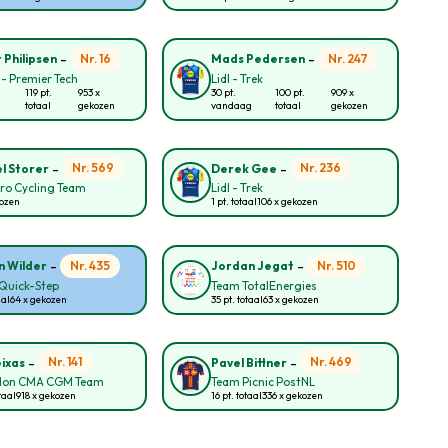
-
-
Nr. 16
Nr. 247
 Philipsen
Mads Pedersen
 - Premier Tech
Lidl - Trek
119 pt.
953 x
30 pt.
100 pt.
909 x
totaal
gekozen
vandaag
totaal
gekozen
-
-
Nr. 569
Nr. 236
l Storer
Derek Gee
ro Cycling Team
Lidl - Trek
kozen
1 pt. totaal
106 x gekozen
-
-
Nr. 435
Nr. 510
n Wilder
Jordan Jegat
Quick-Step
Team TotalEnergies
aal
64 x gekozen
35 pt. totaal
63 x gekozen
-
-
Nr. 141
Nr. 469
eixas
Pavel Bittner
lon CMA CGM Team
Team Picnic PostNL
taal
918 x gekozen
16 pt. totaal
336 x gekozen