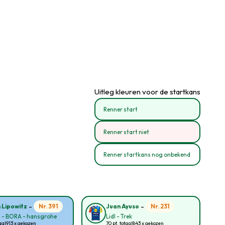
Uitleg kleuren voor de startkans
Renner start
Renner start niet
Renner startkans nog onbekend
-
-
Nr. 391
Nr. 231
n Lipowitz
Juan Ayuso
l - BORA - hansgrohe
Lidl - Trek
aal
913 x gekozen
70 pt. totaal
843 x gekozen