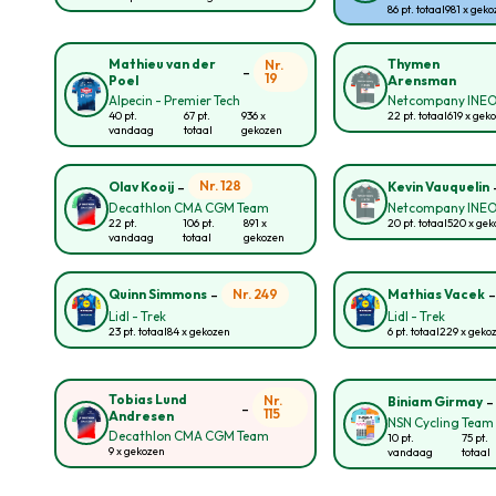
86 pt. totaal
981 x gek
Mathieu van der
Thymen
Nr.
-
19
Poel
Arensman
Alpecin - Premier Tech
Netcompany INE
40 pt.
67 pt.
936 x
22 pt. totaal
619 x gek
vandaag
totaal
gekozen
-
Nr. 128
Olav Kooij
Kevin Vauquelin
Decathlon CMA CGM Team
Netcompany INE
22 pt.
106 pt.
891 x
20 pt. totaal
520 x ge
vandaag
totaal
gekozen
-
Nr. 249
Quinn Simmons
Mathias Vacek
Lidl - Trek
Lidl - Trek
23 pt. totaal
84 x gekozen
6 pt. totaal
229 x geko
Tobias Lund
Nr.
Biniam Girmay
-
115
Andresen
NSN Cycling Team
Decathlon CMA CGM Team
10 pt.
75 pt.
9 x gekozen
vandaag
totaal