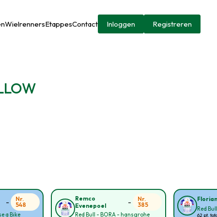
en
Wielrenners
Etappes
Contact
Inloggen
Registreren
YELLOW
Remco
Nr.
Nr.
Floria
-
-
548
385
Evenepoel
Red Bul
e a Bike
Red Bull - BORA - hansgrohe
62 pt. tot