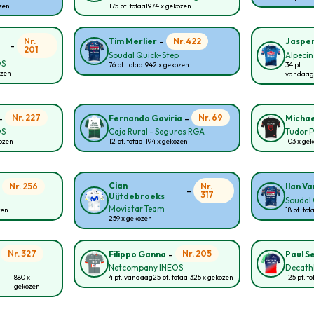
ozen
175 pt. totaal
974 x gekozen
-
Nr.
Nr. 422
Tim Merlier
Jasper
-
201
Soudal Quick-Step
Alpecin
OS
76 pt. totaal
942 x gekozen
34 pt.
ozen
vandaag
-
-
Nr. 227
Nr. 69
Fernando Gaviria
Michae
OS
Caja Rural - Seguros RGA
Tudor P
kozen
12 pt. totaal
194 x gekozen
103 x ge
-
Cian
Nr. 256
Nr.
Ilan Va
-
317
Uijtdebroeks
Soudal 
Movistar Team
zen
18 pt. tot
259 x gekozen
-
-
Nr. 327
Nr. 205
Filippo Ganna
Paul S
Netcompany INEOS
Decath
880 x
4 pt. vandaag
25 pt. totaal
325 x gekozen
125 pt. to
gekozen