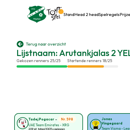
Stand
Head 2 head
Spelregels
Prijz

Terug naar overzicht
Lijstnaam: Arutankjalas 2 
Gekozen renners 25/25
Startende renners 18/25
-
Jonas
Nr. 598
Tadej Pogacar
Vingegaard
UAE Team Emirates - XRG
Team Visma - Leas
209 pt. totaal
1003 x gekozen