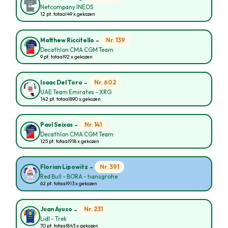
Netcompany INEOS
12 pt. totaal
49 x gekozen
-
Nr. 139
Matthew Riccitello
Decathlon CMA CGM Team
9 pt. totaal
92 x gekozen
-
Nr. 602
Isaac Del Toro
UAE Team Emirates - XRG
142 pt. totaal
890 x gekozen
-
Nr. 141
Paul Seixas
Decathlon CMA CGM Team
125 pt. totaal
918 x gekozen
-
Nr. 391
Florian Lipowitz
Red Bull - BORA - hansgrohe
62 pt. totaal
913 x gekozen
-
Nr. 231
Juan Ayuso
Lidl - Trek
70 pt. totaal
843 x gekozen