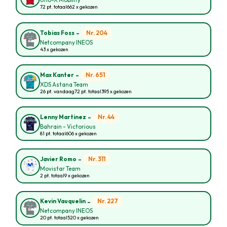
Uno-X Mobility
72 pt. totaal
662 x gekozen
-
Nr. 204
Tobias Foss
Netcompany INEOS
43 x gekozen
-
Nr. 651
Max Kanter
XDS Astana Team
26 pt. vandaag
72 pt. totaal
395 x gekozen
-
Nr. 44
Lenny Martinez
Bahrain - Victorious
81 pt. totaal
606 x gekozen
-
Nr. 311
Javier Romo
Movistar Team
2 pt. totaal
9 x gekozen
-
Nr. 227
Kevin Vauquelin
Netcompany INEOS
20 pt. totaal
520 x gekozen