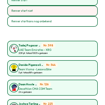
Renner start
Renner start niet
Renner startkans nog onbekend
-
Nr. 598
Tadej Pogacar
UAE Team Emirates - XRG
209 pt. totaal
1003 x gekozen
-
Nr. 544
Davide Piganzoli
Team Visma - Lease a Bike
5 pt. totaal
89 x gekozen
-
Nr. 126
Daan Hoole
Decathlon CMA CGM Team
24 x gekozen
-
Nr. 225
Joshua Tarling