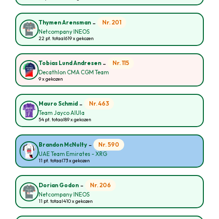
-
Nr. 201
Thymen Arensman
Netcompany INEOS
22 pt. totaal
619 x gekozen
-
Nr. 115
Tobias Lund Andresen
Decathlon CMA CGM Team
9 x gekozen
-
Nr. 463
Mauro Schmid
Team Jayco AlUla
54 pt. totaal
89 x gekozen
-
Nr. 590
Brandon McNulty
UAE Team Emirates - XRG
11 pt. totaal
73 x gekozen
-
Nr. 206
Dorian Godon
Netcompany INEOS
11 pt. totaal
410 x gekozen