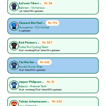
-
Nr. 56
Antonio Tiberi
Bahrain - Victorious
1 pt. totaal
199 x gekozen
-
Nr. 174
Clement Berthet
Groupama - FDJ United
4 x gekozen
-
Nr. 567
Rick Pluimers
Tudor Pro Cycling Team
18 pt. vandaag
50 pt. totaal
34 x gekozen
-
Nr. 422
Tim Merlier
Soudal Quick-Step
76 pt. totaal
942 x gekozen
-
Nr. 16
Jasper Philipsen
Alpecin - Premier Tech
34 pt. vandaag
119 pt. totaal
953 x gekozen
-
Nr. 622
Tobias Johannessen