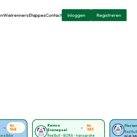
en
Wielrenners
Etappes
Contact
Inloggen
Registreren
Remco
Nr.
Nr.
Floria
-
-
548
385
Evenepoel
Red Bul
e a Bike
Red Bull - BORA - hansgrohe
62 pt. tot