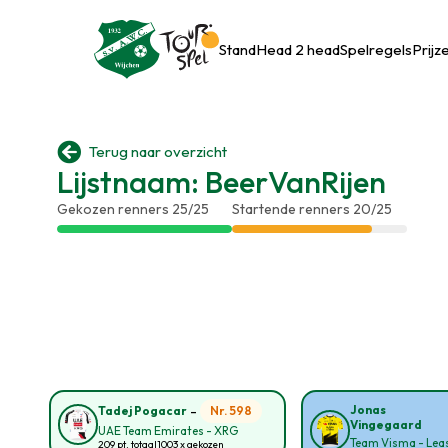
Stand
Head 2 head
Spelregels
Prijz

Terug naar overzicht
Lijstnaam: BeerVanRijen
Gekozen renners 25/25
Startende renners 20/25
-
Jonas
Nr. 598
Tadej Pogacar
Vingegaard
UAE Team Emirates - XRG
Team Visma - Leas
209 pt. totaal
1003 x gekozen