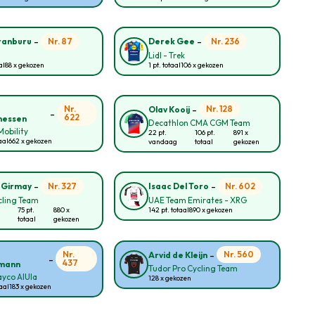
-
-
Nr. 87
Nr. 236
ranburu
Derek Gee
Lidl - Trek
al
88 x gekozen
1 pt. totaal
106 x gekozen
-
Nr.
Nr. 128
Olav Kooij
-
622
nessen
Decathlon CMA CGM Team
obility
22 pt.
106 pt.
891 x
aal
662 x gekozen
vandaag
totaal
gekozen
-
-
Nr. 327
Nr. 602
 Girmay
Isaac Del Toro
cling Team
UAE Team Emirates - XRG
75 pt.
880 x
142 pt. totaal
890 x gekozen
totaal
gekozen
-
Nr.
Nr. 560
Arvid de Kleijn
-
437
mann
Tudor Pro Cycling Team
yco AlUla
128 x gekozen
taal
183 x gekozen