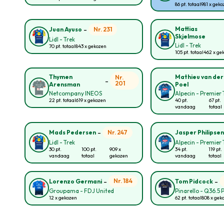
86 pt. totaal
981 x gek
-
Mattias
Nr. 231
Juan Ayuso
Skjelmose
Lidl - Trek
Lidl - Trek
70 pt. totaal
843 x gekozen
105 pt. totaal
462 x ge
Thymen
Mathieu van der
Nr.
-
201
Arensman
Poel
Netcompany INEOS
Alpecin - Premier 
22 pt. totaal
619 x gekozen
40 pt.
67 pt.
vandaag
totaal
-
Nr. 247
Mads Pedersen
Jasper Philipse
Lidl - Trek
Alpecin - Premier 
30 pt.
100 pt.
909 x
34 pt.
119 pt.
vandaag
totaal
gekozen
vandaag
totaal
-
-
Nr. 184
Lorenzo Germani
Tom Pidcock
Groupama - FDJ United
Pinarello - Q36.5 
12 x gekozen
62 pt. totaal
808 x gek