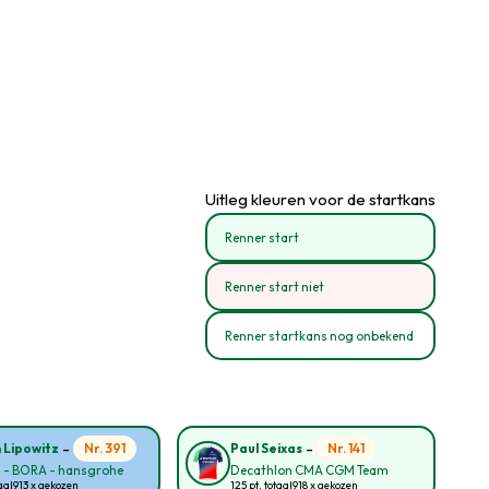
Uitleg kleuren voor de startkans
Renner start
Renner start niet
Renner startkans nog onbekend
-
-
Nr. 391
Nr. 141
n Lipowitz
Paul Seixas
l - BORA - hansgrohe
Decathlon CMA CGM Team
aal
913 x gekozen
125 pt. totaal
918 x gekozen