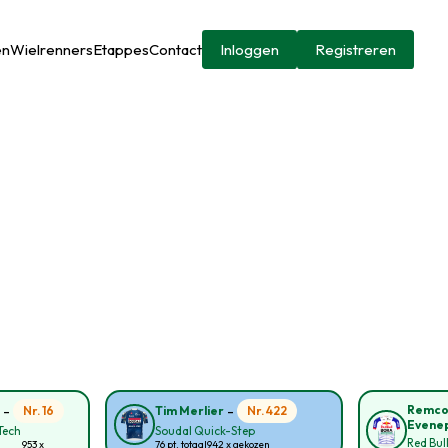
en
Wielrenners
Etappes
Contact
Inloggen
Registreren
-
-
Remc
Nr. 16
Nr. 422
n
Tim Merlier
Evene
Tech
Soudal Quick-Step
Red Bul
953 x
76 pt. totaal
942 x gekozen