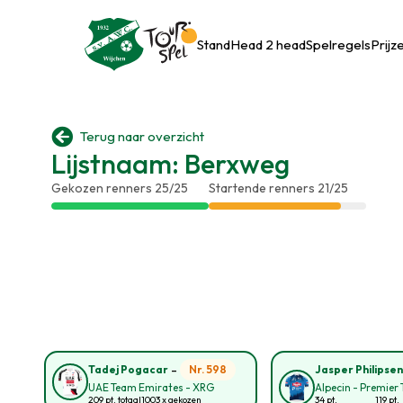
Stand
Head 2 head
Spelregels
Prijz

Terug naar overzicht
Lijstnaam: Berxweg
Gekozen renners 25/25
Startende renners 21/25
-
Nr. 598
Tadej Pogacar
Jasper Philipse
UAE Team Emirates - XRG
Alpecin - Premier 
209 pt. totaal
1003 x gekozen
34 pt.
119 pt.