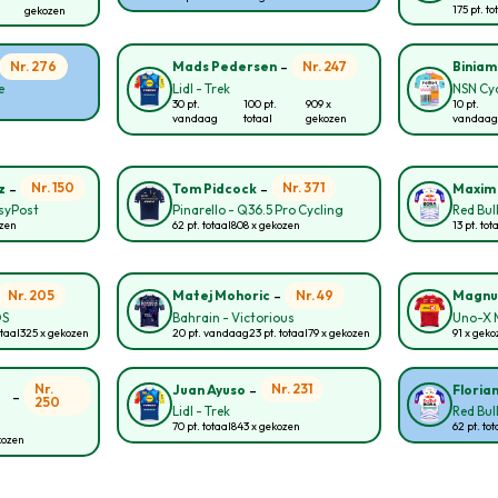
175 pt. to
gekozen
-
Nr. 276
Nr. 247
Mads Pedersen
Biniam
e
Lidl - Trek
NSN Cy
30 pt.
100 pt.
909 x
10 pt.
vandaag
totaal
gekozen
vandaag
-
-
Nr. 150
Nr. 371
z
Tom Pidcock
Maxim 
asyPost
Pinarello - Q36.5 Pro Cycling
Red Bul
ozen
62 pt. totaal
808 x gekozen
13 pt. tot
-
Nr. 205
Nr. 49
Matej Mohoric
Magnu
OS
Bahrain - Victorious
Uno-X M
otaal
325 x gekozen
20 pt. vandaag
23 pt. totaal
79 x gekozen
91 x geko
-
Nr.
Nr. 231
Juan Ayuso
Floria
-
250
Lidl - Trek
Red Bul
70 pt. totaal
843 x gekozen
62 pt. tot
kozen