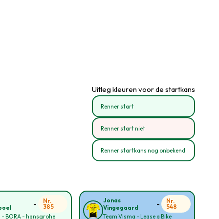
Uitleg kleuren voor de startkans
Renner start
Renner start niet
Renner startkans nog onbekend
o
Jonas
Nr.
Nr.
-
-
385
548
poel
Vingegaard
l - BORA - hansgrohe
Team Visma - Lease a Bike