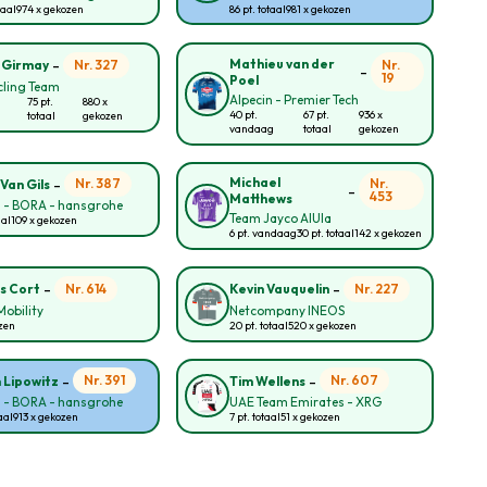
taal
974 x gekozen
86 pt. totaal
981 x gekozen
-
Mathieu van der
Nr. 327
Nr.
 Girmay
-
19
Poel
cling Team
Alpecin - Premier Tech
75 pt.
880 x
40 pt.
67 pt.
936 x
totaal
gekozen
vandaag
totaal
gekozen
-
Michael
Nr. 387
Nr.
Van Gils
-
453
Matthews
l - BORA - hansgrohe
Team Jayco AlUla
aal
109 x gekozen
6 pt. vandaag
30 pt. totaal
142 x gekozen
-
-
Nr. 614
Nr. 227
s Cort
Kevin Vauquelin
obility
Netcompany INEOS
zen
20 pt. totaal
520 x gekozen
-
-
Nr. 391
Nr. 607
n Lipowitz
Tim Wellens
l - BORA - hansgrohe
UAE Team Emirates - XRG
aal
913 x gekozen
7 pt. totaal
51 x gekozen