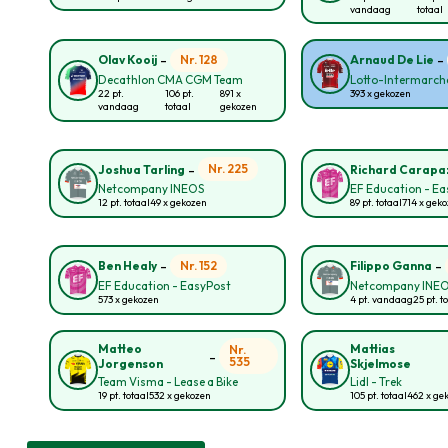
vandaag
totaal
-
-
Nr. 128
Olav Kooij
Arnaud De Lie
Decathlon CMA CGM Team
Lotto-Intermarch
22 pt.
106 pt.
891 x
393 x gekozen
vandaag
totaal
gekozen
-
Nr. 225
Joshua Tarling
Richard Carapa
Netcompany INEOS
EF Education - E
12 pt. totaal
49 x gekozen
89 pt. totaal
714 x gek
-
-
Nr. 152
Ben Healy
Filippo Ganna
EF Education - EasyPost
Netcompany INE
573 x gekozen
4 pt. vandaag
25 pt. t
Matteo
Mattias
Nr.
-
535
Jorgenson
Skjelmose
Team Visma - Lease a Bike
Lidl - Trek
19 pt. totaal
532 x gekozen
105 pt. totaal
462 x ge