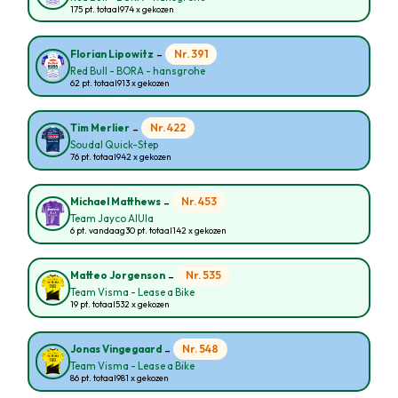
175 pt. totaal
974 x gekozen
-
Nr. 391
Florian Lipowitz
Red Bull - BORA - hansgrohe
62 pt. totaal
913 x gekozen
-
Nr. 422
Tim Merlier
Soudal Quick-Step
76 pt. totaal
942 x gekozen
-
Nr. 453
Michael Matthews
Team Jayco AlUla
6 pt. vandaag
30 pt. totaal
142 x gekozen
-
Nr. 535
Matteo Jorgenson
Team Visma - Lease a Bike
19 pt. totaal
532 x gekozen
-
Nr. 548
Jonas Vingegaard
Team Visma - Lease a Bike
86 pt. totaal
981 x gekozen