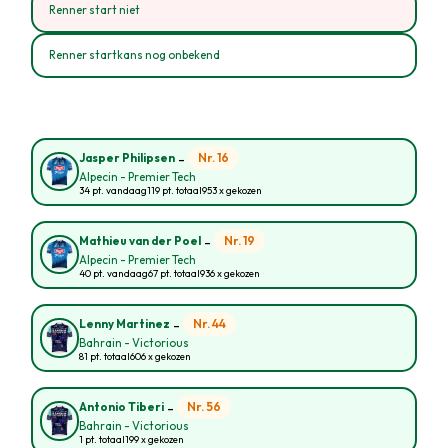
Renner start niet
Renner startkans nog onbekend
-
Nr. 16
Jasper Philipsen
Alpecin - Premier Tech
34 pt. vandaag
119 pt. totaal
953 x gekozen
-
Nr. 19
Mathieu van der Poel
Alpecin - Premier Tech
40 pt. vandaag
67 pt. totaal
936 x gekozen
-
Nr. 44
Lenny Martinez
Bahrain - Victorious
81 pt. totaal
606 x gekozen
-
Nr. 56
Antonio Tiberi
Bahrain - Victorious
1 pt. totaal
199 x gekozen