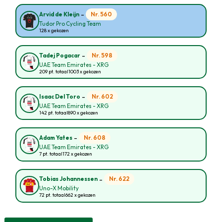
-
Nr. 560
Arvid de Kleijn
Tudor Pro Cycling Team
128 x gekozen
-
Nr. 598
Tadej Pogacar
UAE Team Emirates - XRG
209 pt. totaal
1003 x gekozen
-
Nr. 602
Isaac Del Toro
UAE Team Emirates - XRG
142 pt. totaal
890 x gekozen
-
Nr. 608
Adam Yates
UAE Team Emirates - XRG
7 pt. totaal
172 x gekozen
-
Nr. 622
Tobias Johannessen
Uno-X Mobility
72 pt. totaal
662 x gekozen