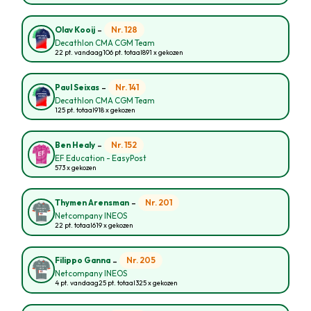
-
Nr. 128
Olav Kooij
Decathlon CMA CGM Team
22 pt. vandaag
106 pt. totaal
891 x gekozen
-
Nr. 141
Paul Seixas
Decathlon CMA CGM Team
125 pt. totaal
918 x gekozen
-
Nr. 152
Ben Healy
EF Education - EasyPost
573 x gekozen
-
Nr. 201
Thymen Arensman
Netcompany INEOS
22 pt. totaal
619 x gekozen
-
Nr. 205
Filippo Ganna
Netcompany INEOS
4 pt. vandaag
25 pt. totaal
325 x gekozen