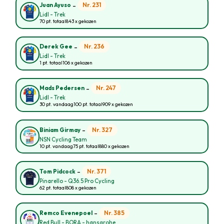
-
Nr. 231
Juan Ayuso
Lidl - Trek
70 pt. totaal
843 x gekozen
-
Nr. 236
Derek Gee
Lidl - Trek
1 pt. totaal
106 x gekozen
-
Nr. 247
Mads Pedersen
Lidl - Trek
30 pt. vandaag
100 pt. totaal
909 x gekozen
-
Nr. 327
Biniam Girmay
NSN Cycling Team
10 pt. vandaag
75 pt. totaal
880 x gekozen
-
Nr. 371
Tom Pidcock
Pinarello - Q36.5 Pro Cycling
62 pt. totaal
808 x gekozen
-
Nr. 385
Remco Evenepoel
Red Bull - BORA - hansgrohe