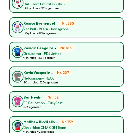
UAE Team Emirates - XRG
142 pt. totaal
890 x gekozen
-
Nr. 385
Remco Evenepoel
Red Bull - BORA - hansgrohe
175 pt. totaal
974 x gekozen
-
Nr. 185
Romain Gregoire
Groupama - FDJ United
9 pt. totaal
487 x gekozen
-
Nr. 227
Kevin Vauquelin
Netcompany INEOS
20 pt. totaal
520 x gekozen
-
Nr. 152
Ben Healy
EF Education - EasyPost
573 x gekozen
-
Nr. 139
Matthew Riccitello
Decathlon CMA CGM Team
9 pt. totaal
92 x gekozen