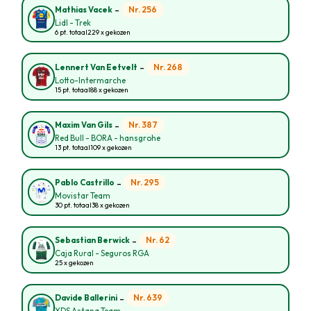
-
Nr. 256
Mathias Vacek
Lidl - Trek
6 pt. totaal
229 x gekozen
-
Nr. 268
Lennert Van Eetvelt
Lotto-Intermarche
15 pt. totaal
88 x gekozen
-
Nr. 387
Maxim Van Gils
Red Bull - BORA - hansgrohe
13 pt. totaal
109 x gekozen
-
Nr. 295
Pablo Castrillo
Movistar Team
30 pt. totaal
38 x gekozen
-
Nr. 62
Sebastian Berwick
Caja Rural - Seguros RGA
25 x gekozen
-
Nr. 639
Davide Ballerini