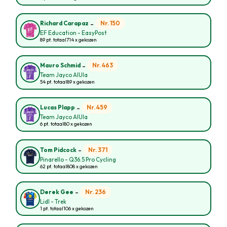
-
Nr. 150
Richard Carapaz
EF Education - EasyPost
89 pt. totaal
714 x gekozen
-
Nr. 463
Mauro Schmid
Team Jayco AlUla
54 pt. totaal
89 x gekozen
-
Nr. 459
Lucas Plapp
Team Jayco AlUla
6 pt. totaal
80 x gekozen
-
Nr. 371
Tom Pidcock
Pinarello - Q36.5 Pro Cycling
62 pt. totaal
808 x gekozen
-
Nr. 236
Derek Gee
Lidl - Trek
1 pt. totaal
106 x gekozen