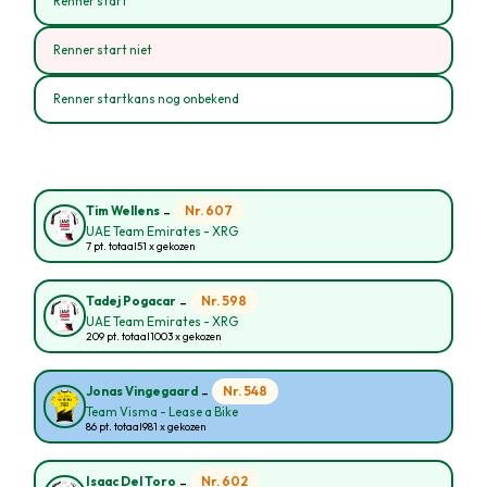
Renner start
Renner start niet
Renner startkans nog onbekend
-
Nr. 607
Tim Wellens
UAE Team Emirates - XRG
7 pt. totaal
51 x gekozen
-
Nr. 598
Tadej Pogacar
UAE Team Emirates - XRG
209 pt. totaal
1003 x gekozen
-
Nr. 548
Jonas Vingegaard
Team Visma - Lease a Bike
86 pt. totaal
981 x gekozen
-
Nr. 602
Isaac Del Toro