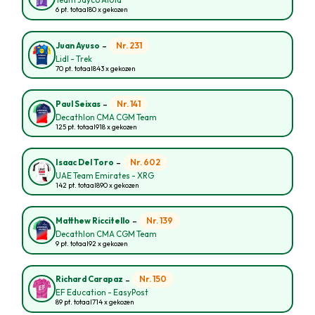
Team Jayco AlUla
6 pt. totaal
80 x gekozen
-
Nr. 231
Juan Ayuso
Lidl - Trek
70 pt. totaal
843 x gekozen
-
Nr. 141
Paul Seixas
Decathlon CMA CGM Team
125 pt. totaal
918 x gekozen
-
Nr. 602
Isaac Del Toro
UAE Team Emirates - XRG
142 pt. totaal
890 x gekozen
-
Nr. 139
Matthew Riccitello
Decathlon CMA CGM Team
9 pt. totaal
92 x gekozen
-
Nr. 150
Richard Carapaz
EF Education - EasyPost
89 pt. totaal
714 x gekozen