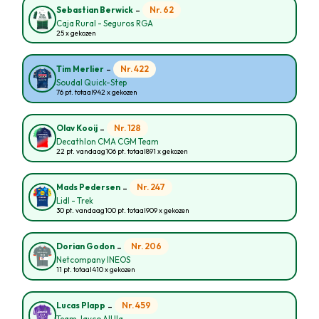
-
Nr. 62
Sebastian Berwick
Caja Rural - Seguros RGA
25 x gekozen
-
Nr. 422
Tim Merlier
Soudal Quick-Step
76 pt. totaal
942 x gekozen
-
Nr. 128
Olav Kooij
Decathlon CMA CGM Team
22 pt. vandaag
106 pt. totaal
891 x gekozen
-
Nr. 247
Mads Pedersen
Lidl - Trek
30 pt. vandaag
100 pt. totaal
909 x gekozen
-
Nr. 206
Dorian Godon
Netcompany INEOS
11 pt. totaal
410 x gekozen
-
Nr. 459
Lucas Plapp