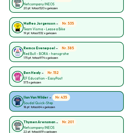
Netcompany INEOS
20 pt. totaal
520 x gekozen
-
Nr. 535
Matteo Jorgenson
Team Visma - Lease a Bike
19 pt. totaal
532 x gekozen
-
Nr. 385
Remco Evenepoel
Red Bull - BORA - hansgrohe
175 pt. totaal
974 x gekozen
-
Nr. 152
Ben Healy
EF Education - EasyPost
573 x gekozen
-
Nr. 435
Ilan Van Wilder
Soudal Quick-Step
18 pt. totaal
64 x gekozen
-
Nr. 201
Thymen Arensman
Netcompany INEOS
22 pt. totaal
619 x gekozen