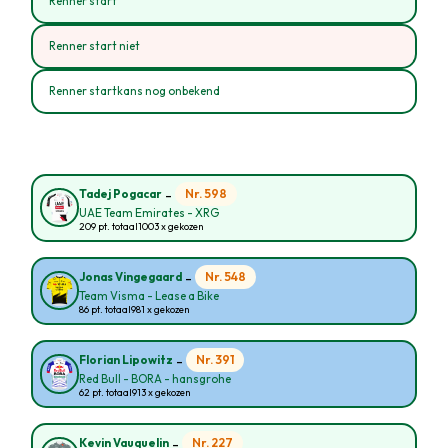
Renner start
Renner start niet
Renner startkans nog onbekend
-
Nr. 598
Tadej Pogacar
UAE Team Emirates - XRG
209 pt. totaal
1003 x gekozen
-
Nr. 548
Jonas Vingegaard
Team Visma - Lease a Bike
86 pt. totaal
981 x gekozen
-
Nr. 391
Florian Lipowitz
Red Bull - BORA - hansgrohe
62 pt. totaal
913 x gekozen
-
Nr. 227
Kevin Vauquelin