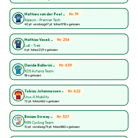
-
Nr. 19
Mathieu van der Poel
Alpecin - Premier Tech
40 pt. vandaag
67 pt. totaal
936 x gekozen
-
Nr. 256
Mathias Vacek
Lidl - Trek
6 pt. totaal
229 x gekozen
-
Nr. 639
Davide Ballerini
XDS Astana Team
58 x gekozen
-
Nr. 622
Tobias Johannessen
Uno-X Mobility
72 pt. totaal
662 x gekozen
-
Nr. 327
Biniam Girmay
NSN Cycling Team
10 pt. vandaag
75 pt. totaal
880 x gekozen