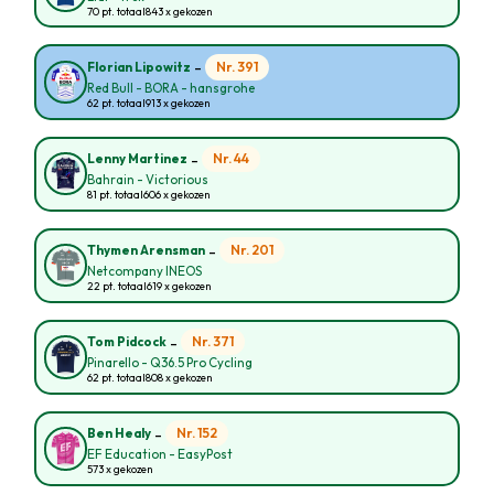
70 pt. totaal
843 x gekozen
-
Nr. 391
Florian Lipowitz
Red Bull - BORA - hansgrohe
62 pt. totaal
913 x gekozen
-
Nr. 44
Lenny Martinez
Bahrain - Victorious
81 pt. totaal
606 x gekozen
-
Nr. 201
Thymen Arensman
Netcompany INEOS
22 pt. totaal
619 x gekozen
-
Nr. 371
Tom Pidcock
Pinarello - Q36.5 Pro Cycling
62 pt. totaal
808 x gekozen
-
Nr. 152
Ben Healy
EF Education - EasyPost
573 x gekozen