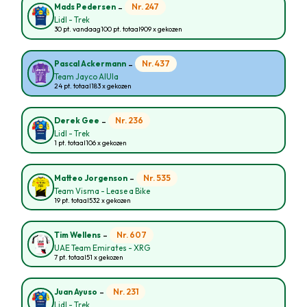
-
Nr. 247
Mads Pedersen
Lidl - Trek
30 pt. vandaag
100 pt. totaal
909 x gekozen
-
Nr. 437
Pascal Ackermann
Team Jayco AlUla
24 pt. totaal
183 x gekozen
-
Nr. 236
Derek Gee
Lidl - Trek
1 pt. totaal
106 x gekozen
-
Nr. 535
Matteo Jorgenson
Team Visma - Lease a Bike
19 pt. totaal
532 x gekozen
-
Nr. 607
Tim Wellens
UAE Team Emirates - XRG
7 pt. totaal
51 x gekozen
-
Nr. 231
Juan Ayuso
Lidl - Trek