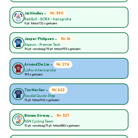
-
Nr. 390
Jai Hindley
Red Bull - BORA - hansgrohe
9 pt. totaal
132 x gekozen
-
Nr. 16
Jasper Philipsen
Alpecin - Premier Tech
34 pt. vandaag
119 pt. totaal
953 x gekozen
-
Nr. 276
Arnaud De Lie
Lotto-Intermarche
393 x gekozen
-
Nr. 422
Tim Merlier
Soudal Quick-Step
76 pt. totaal
942 x gekozen
-
Nr. 327
Biniam Girmay
NSN Cycling Team
10 pt. vandaag
75 pt. totaal
880 x gekozen