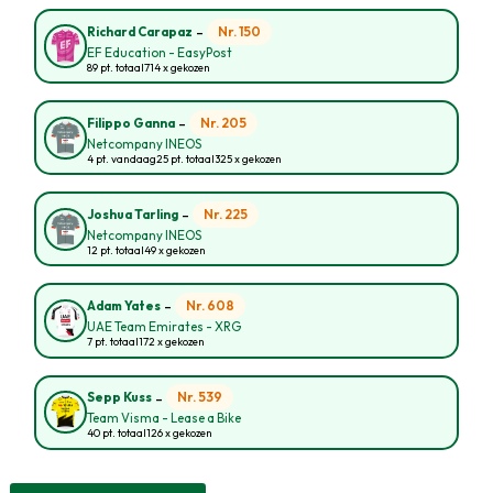
-
Nr. 150
Richard Carapaz
EF Education - EasyPost
89 pt. totaal
714 x gekozen
-
Nr. 205
Filippo Ganna
Netcompany INEOS
4 pt. vandaag
25 pt. totaal
325 x gekozen
-
Nr. 225
Joshua Tarling
Netcompany INEOS
12 pt. totaal
49 x gekozen
-
Nr. 608
Adam Yates
UAE Team Emirates - XRG
7 pt. totaal
172 x gekozen
-
Nr. 539
Sepp Kuss
Team Visma - Lease a Bike
40 pt. totaal
126 x gekozen