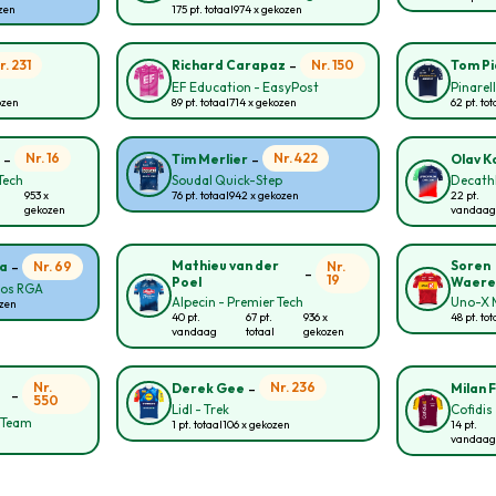
ozen
175 pt. totaal
974 x gekozen
-
r. 231
Nr. 150
Richard Carapaz
Tom P
EF Education - EasyPost
Pinarel
ozen
89 pt. totaal
714 x gekozen
62 pt. tot
-
-
Nr. 16
Nr. 422
n
Tim Merlier
Olav Ko
Tech
Soudal Quick-Step
Decath
953 x
76 pt. totaal
942 x gekozen
22 pt.
gekozen
vandaag
-
Mathieu van der
Soren
Nr. 69
Nr.
ia
-
19
Poel
Waere
ros RGA
Alpecin - Premier Tech
Uno-X M
ozen
40 pt.
67 pt.
936 x
48 pt. tot
vandaag
totaal
gekozen
-
Nr.
Nr. 236
Derek Gee
Milan F
-
550
Lidl - Trek
Cofidis
g Team
1 pt. totaal
106 x gekozen
14 pt.
vandaag