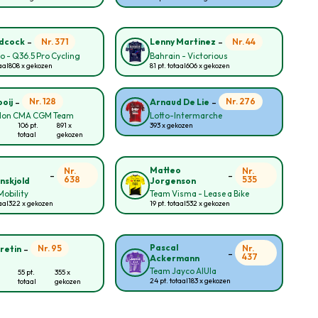
-
-
Nr. 371
Nr. 44
idcock
Lenny Martinez
lo - Q36.5 Pro Cycling
Bahrain - Victorious
aal
808 x gekozen
81 pt. totaal
606 x gekozen
-
-
Nr. 128
Nr. 276
oij
Arnaud De Lie
lon CMA CGM Team
Lotto-Intermarche
106 pt.
891 x
393 x gekozen
totaal
gekozen
Matteo
Nr.
Nr.
-
-
638
535
nskjold
Jorgenson
obility
Team Visma - Lease a Bike
aal
322 x gekozen
19 pt. totaal
532 x gekozen
-
Pascal
Nr. 95
Nr.
retin
-
437
Ackermann
Team Jayco AlUla
55 pt.
355 x
24 pt. totaal
183 x gekozen
totaal
gekozen