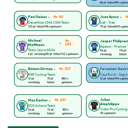
86 pt. totaal
981 x gek
-
-
Nr. 141
N
Paul Seixas
Juan Ayuso
Decathlon CMA CGM Team
Lidl - Trek
125 pt. totaal
918 x gekozen
70 pt. totaal
843 x gek
Michael
Nr.
Jasper Philipse
-
453
Matthews
Alpecin - Premier 
Team Jayco AlUla
34 pt.
119 pt.
6 pt. vandaag
30 pt. totaal
142 x gekozen
vandaag
totaal
-
Nr. 327
Biniam Girmay
Fernando Gavir
NSN Cycling Team
Caja Rural - Segu
10 pt.
75 pt.
880 x
12 pt. totaal
194 x gek
vandaag
totaal
gekozen
-
Julian
Nr. 651
Max Kanter
Alaphilippe
XDS Astana Team
Tudor Pro Cyclin
26 pt.
72 pt.
395 x
78 x gekozen
vandaag
totaal
gekozen