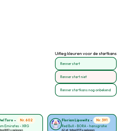
Uitleg kleuren voor de startkans
Renner start
Renner start niet
Renner startkans nog onbekend
-
-
Nr. 602
Nr. 391
Del Toro
Florian Lipowitz
am Emirates - XRG
Red Bull - BORA - hansgrohe
taal
890 x gekozen
62 pt. totaal
913 x gekozen