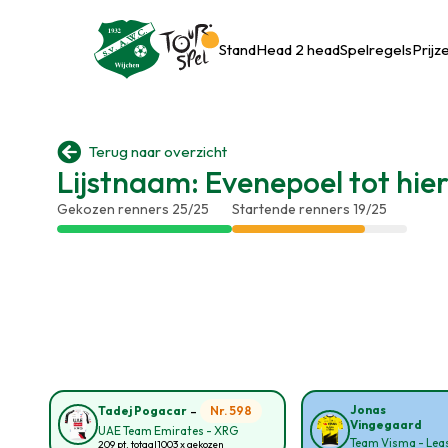
Stand
Head 2 head
Spelregels
Prijz

Terug naar overzicht
Lijstnaam: Evenepoel tot hie
Gekozen renners 25/25
Startende renners 19/25
-
Jonas
Nr. 598
Tadej Pogacar
Vingegaard
UAE Team Emirates - XRG
Team Visma - Leas
209 pt. totaal
1003 x gekozen