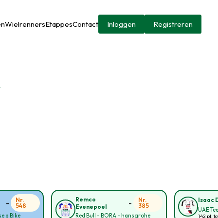
en
Wielrenners
Etappes
Contact
Inloggen
Registreren
r
Remco
Nr.
Nr.
Isaac 
-
-
548
385
Evenepoel
UAE Te
e a Bike
Red Bull - BORA - hansgrohe
142 pt. to