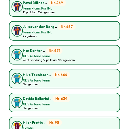
-
Nr. 469
Pavel Bittner
Team Picnic PostNL
16 pt. totaal
336 x gekozen
-
Nr. 467
Julius van den Berg
Team Picnic PostNL
9 x gekozen
-
Nr. 651
Max Kanter
XDS Astana Team
26 pt. vandaag
72 pt. totaal
395 x gekozen
-
Nr. 664
Mike Teunissen
XDS Astana Team
38 x gekozen
-
Nr. 639
Davide Ballerini
XDS Astana Team
58 x gekozen
-
Nr. 95
Milan Fretin
Cofidis