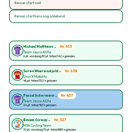
Renner start niet
Renner startkans nog onbekend
-
Nr. 453
Michael Matthews
Team Jayco AlUla
6 pt. vandaag
30 pt. totaal
142 x gekozen
-
Nr. 638
Soren Waerenskjold
Uno-X Mobility
48 pt. totaal
322 x gekozen
-
Nr. 437
Pascal Ackermann
Team Jayco AlUla
24 pt. totaal
183 x gekozen
-
Nr. 327
Biniam Girmay
NSN Cycling Team
10 pt. vandaag
75 pt. totaal
880 x gekozen