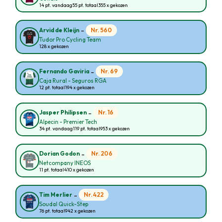
14 pt. vandaag
55 pt. totaal
355 x gekozen
-
Nr. 560
Arvid de Kleijn
Tudor Pro Cycling Team
128 x gekozen
-
Nr. 69
Fernando Gaviria
Caja Rural - Seguros RGA
12 pt. totaal
194 x gekozen
-
Nr. 16
Jasper Philipsen
Alpecin - Premier Tech
34 pt. vandaag
119 pt. totaal
953 x gekozen
-
Nr. 206
Dorian Godon
Netcompany INEOS
11 pt. totaal
410 x gekozen
-
Nr. 422
Tim Merlier
Soudal Quick-Step
76 pt. totaal
942 x gekozen