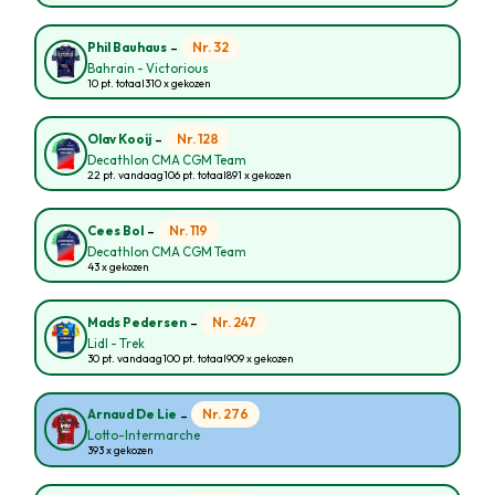
-
Nr. 32
Phil Bauhaus
Bahrain - Victorious
10 pt. totaal
310 x gekozen
-
Nr. 128
Olav Kooij
Decathlon CMA CGM Team
22 pt. vandaag
106 pt. totaal
891 x gekozen
-
Nr. 119
Cees Bol
Decathlon CMA CGM Team
43 x gekozen
-
Nr. 247
Mads Pedersen
Lidl - Trek
30 pt. vandaag
100 pt. totaal
909 x gekozen
-
Nr. 276
Arnaud De Lie
Lotto-Intermarche
393 x gekozen