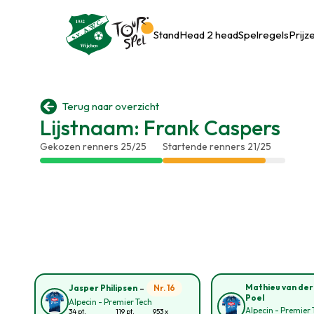
Stand
Head 2 head
Spelregels
Prijz

Terug naar overzicht
Lijstnaam: Frank Caspers
Gekozen renners 25/25
Startende renners 21/25
-
Mathieu van der
Nr. 16
Jasper Philipsen
Poel
Alpecin - Premier Tech
Alpecin - Premier 
34 pt.
119 pt.
953 x