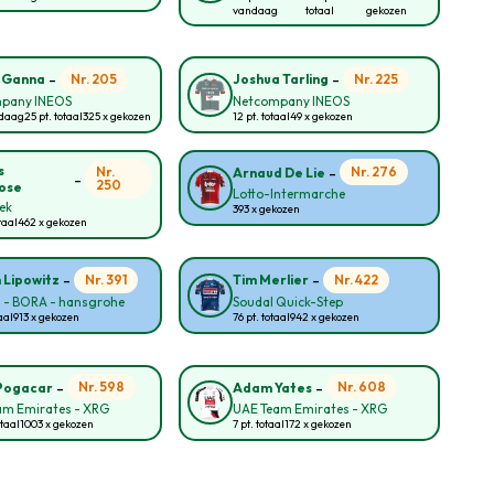
vandaag
totaal
gekozen
-
-
Nr. 205
Nr. 225
o Ganna
Joshua Tarling
pany INEOS
Netcompany INEOS
ndaag
25 pt. totaal
325 x gekozen
12 pt. totaal
49 x gekozen
-
s
Nr.
Nr. 276
Arnaud De Lie
-
250
ose
Lotto-Intermarche
rek
393 x gekozen
taal
462 x gekozen
-
-
Nr. 391
Nr. 422
n Lipowitz
Tim Merlier
l - BORA - hansgrohe
Soudal Quick-Step
aal
913 x gekozen
76 pt. totaal
942 x gekozen
-
-
Nr. 598
Nr. 608
Pogacar
Adam Yates
am Emirates - XRG
UAE Team Emirates - XRG
otaal
1003 x gekozen
7 pt. totaal
172 x gekozen