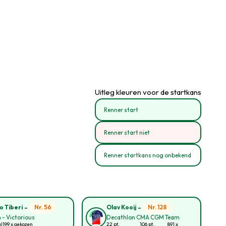
Uitleg kleuren voor de startkans
Renner start
Renner start niet
Renner startkans nog onbekend
-
-
Nr. 56
Nr. 128
o Tiberi
Olav Kooij
 - Victorious
Decathlon CMA CGM Team
al
199 x gekozen
22 pt.
106 pt.
891 x