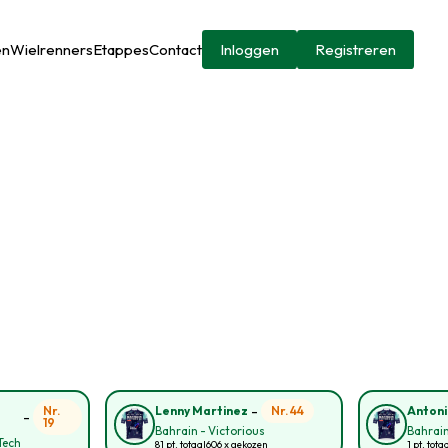
en
Wielrenners
Etappes
Contact
Inloggen
Registreren
-
Nr.
Nr. 44
Lenny Martinez
Antoni
-
19
Bahrain - Victorious
Bahrain
Tech
81 pt. totaal
606 x gekozen
1 pt. tota