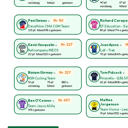
40 pt.
67 pt.
vandaag
totaal
gekozen
vandaag
totaal
-
Nr. 141
Paul Seixas
Richard Carapa
Decathlon CMA CGM Team
EF Education - E
125 pt. totaal
918 x gekozen
89 pt. totaal
714 x gek
-
-
Nr. 227
N
Kevin Vauquelin
Juan Ayuso
Netcompany INEOS
Lidl - Trek
20 pt. totaal
520 x gekozen
70 pt. totaal
843 x gek
-
-
Nr. 327
Biniam Girmay
Tom Pidcock
NSN Cycling Team
Pinarello - Q36.5 
10 pt.
75 pt.
880 x
62 pt. totaal
808 x gek
vandaag
totaal
gekozen
-
Matteo
Nr. 457
Ben O’Connor
Jorgenson
Team Jayco AlUla
Team Visma - Leas
193 x gekozen
19 pt. totaal
532 x gek