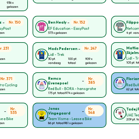
936 x
gekozen
-
-
Nr. 150
Nr. 152
z
Ben Healy
Filipp
asyPost
EF Education - EasyPost
Netcom
ozen
573 x gekozen
4 pt. va
-
Mattia
r. 231
Nr. 247
Mads Pedersen
Skjelm
Lidl - Trek
Lidl - T
ozen
30 pt.
100 pt.
909 x
105 pt. to
vandaag
totaal
gekozen
Remco
Nr. 371
Nr.
Floria
-
385
Evenepoel
Pro Cycling
Red Bul
Red Bull - BORA - hansgrohe
ozen
62 pt. tot
175 pt. totaal
974 x gekozen
Jonas
Nr.
Nr.
Tadej 
-
-
535
548
Vingegaard
UAE Te
e a Bike
Team Visma - Lease a Bike
209 pt. t
ozen
86 pt. totaal
981 x gekozen