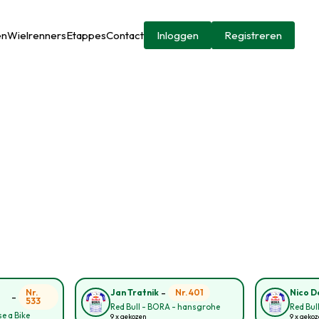
en
Wielrenners
Etappes
Contact
Inloggen
Registreren
-
Nr.
Nr. 401
Jan Tratnik
Nico D
-
533
Red Bull - BORA - hansgrohe
Red Bul
e a Bike
9 x gekozen
9 x geko