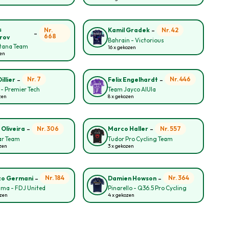
-
s
Nr.
Nr. 42
Kamil Gradek
-
668
rov
Bahrain - Victorious
tana Team
16 x gekozen
zen
-
-
Nr. 7
Nr. 446
illier
Felix Engelhardt
 - Premier Tech
Team Jayco AlUla
zen
8 x gekozen
-
-
Nr. 306
Nr. 557
 Oliveira
Marco Haller
ar Team
Tudor Pro Cycling Team
zen
3 x gekozen
-
-
Nr. 184
Nr. 364
zo Germani
Damien Howson
ma - FDJ United
Pinarello - Q36.5 Pro Cycling
ozen
4 x gekozen