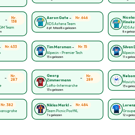
-
Nicola
Nr.
Nr. 646
Aaron Gate
-
138
Vinoku
XDS Astana Team
CGM Team
XDS As
6 pt. totaal
8 x gekozen
en
8 x geko
-
-
Nr. 433
Nr. 15
Tim Marsman
Silvan D
p
Alpecin - Premier Tech
Alpecin
15 x gekozen
11 x geko
Georg
Nr.
Nr.
Nelson
-
-
287
289
Zimmermann
Movist
e
Lotto-Intermarche
13 x geko
13 x gekozen
-
Nr. 382
Nr. 484
Niklas Markl
Loren
 hansgrohe
Team Picnic PostNL
Groupa
7 x gekozen
12 x gek