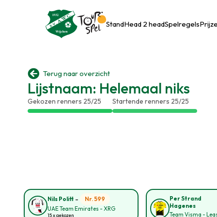
Stand
Head 2 head
Spelregels
Prijz

Terug naar overzicht
Lijstnaam: Helemaal niks
Gekozen renners 25/25
Startende renners 25/25
-
Per Strand
Nr. 599
Nils Politt
Hagenes
UAE Team Emirates - XRG
Team Visma - Leas
15 x gekozen