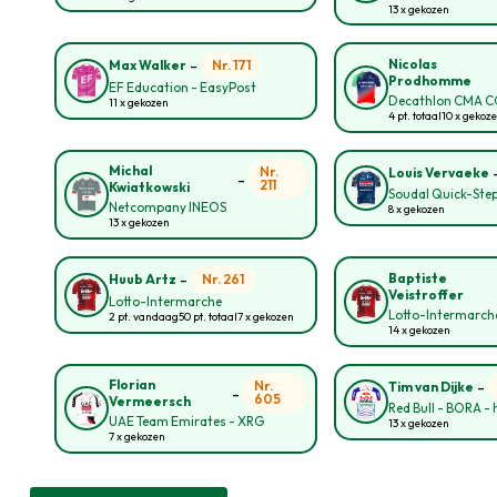
13 x gekozen
-
Nicolas
Nr. 171
Max Walker
Prodhomme
EF Education - EasyPost
Decathlon CMA 
11 x gekozen
4 pt. totaal
10 x gekoz
Michal
Nr.
Louis Vervaeke
-
211
Kwiatkowski
Soudal Quick-Ste
Netcompany INEOS
8 x gekozen
13 x gekozen
-
Baptiste
Nr. 261
Huub Artz
Veistroffer
Lotto-Intermarche
Lotto-Intermarch
2 pt. vandaag
50 pt. totaal
7 x gekozen
14 x gekozen
-
Florian
Nr.
Tim van Dijke
-
605
Vermeersch
Red Bull - BORA -
UAE Team Emirates - XRG
13 x gekozen
7 x gekozen