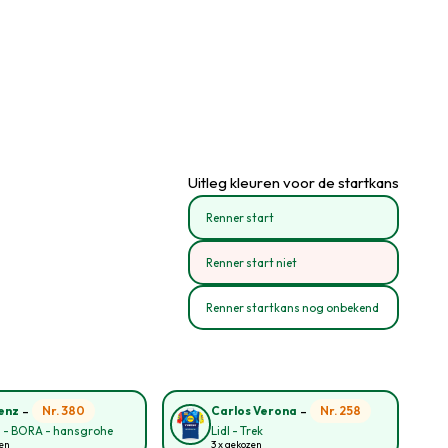
Uitleg kleuren voor de startkans
Renner start
Renner start niet
Renner startkans nog onbekend
-
-
Nr. 380
Nr. 258
enz
Carlos Verona
l - BORA - hansgrohe
Lidl - Trek
zen
3 x gekozen