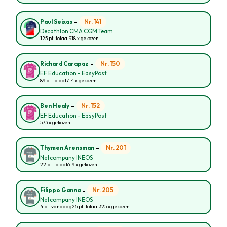
-
Nr. 141
Paul Seixas
Decathlon CMA CGM Team
125 pt. totaal
918 x gekozen
-
Nr. 150
Richard Carapaz
EF Education - EasyPost
89 pt. totaal
714 x gekozen
-
Nr. 152
Ben Healy
EF Education - EasyPost
573 x gekozen
-
Nr. 201
Thymen Arensman
Netcompany INEOS
22 pt. totaal
619 x gekozen
-
Nr. 205
Filippo Ganna
Netcompany INEOS
4 pt. vandaag
25 pt. totaal
325 x gekozen