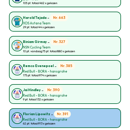
105 pt. totaal
462 x gekozen
-
Nr. 663
Harold Tejada
XDS Astana Team
29 pt. totaal
44 x gekozen
-
Nr. 327
Biniam Girmay
NSN Cycling Team
10 pt. vandaag
75 pt. totaal
880 x gekozen
-
Nr. 385
Remco Evenepoel
Red Bull - BORA - hansgrohe
175 pt. totaal
974 x gekozen
-
Nr. 390
Jai Hindley
Red Bull - BORA - hansgrohe
9 pt. totaal
132 x gekozen
-
Nr. 391
Florian Lipowitz
Red Bull - BORA - hansgrohe
62 pt. totaal
913 x gekozen