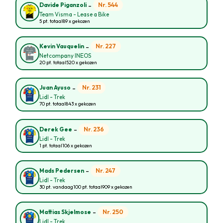
-
Nr. 544
Davide Piganzoli
Team Visma - Lease a Bike
5 pt. totaal
89 x gekozen
-
Nr. 227
Kevin Vauquelin
Netcompany INEOS
20 pt. totaal
520 x gekozen
-
Nr. 231
Juan Ayuso
Lidl - Trek
70 pt. totaal
843 x gekozen
-
Nr. 236
Derek Gee
Lidl - Trek
1 pt. totaal
106 x gekozen
-
Nr. 247
Mads Pedersen
Lidl - Trek
30 pt. vandaag
100 pt. totaal
909 x gekozen
-
Nr. 250
Mattias Skjelmose
Lidl - Trek