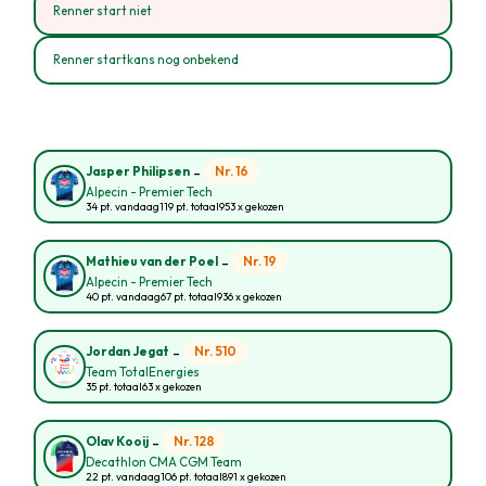
Renner start niet
Renner startkans nog onbekend
-
Nr. 16
Jasper Philipsen
Alpecin - Premier Tech
34 pt. vandaag
119 pt. totaal
953 x gekozen
-
Nr. 19
Mathieu van der Poel
Alpecin - Premier Tech
40 pt. vandaag
67 pt. totaal
936 x gekozen
-
Nr. 510
Jordan Jegat
Team TotalEnergies
35 pt. totaal
63 x gekozen
-
Nr. 128
Olav Kooij
Decathlon CMA CGM Team
22 pt. vandaag
106 pt. totaal
891 x gekozen