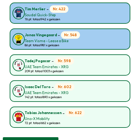
-
Nr. 422
Tim Merlier
Soudal Quick-Step
76 pt. totaal
942 x gekozen
-
Nr. 548
Jonas Vingegaard
Team Visma - Lease a Bike
86 pt. totaal
981 x gekozen
-
Nr. 598
Tadej Pogacar
UAE Team Emirates - XRG
209 pt. totaal
1003 x gekozen
-
Nr. 602
Isaac Del Toro
UAE Team Emirates - XRG
142 pt. totaal
890 x gekozen
-
Nr. 622
Tobias Johannessen
Uno-X Mobility
72 pt. totaal
662 x gekozen