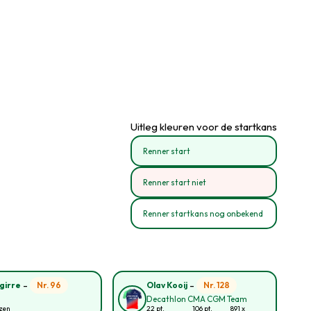
Uitleg kleuren voor de startkans
Renner start
Renner start niet
Renner startkans nog onbekend
-
-
Nr. 96
Nr. 128
girre
Olav Kooij
Decathlon CMA CGM Team
ozen
22 pt.
106 pt.
891 x