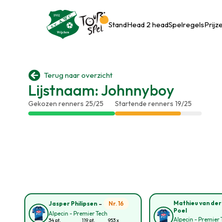
Stand
Head 2 head
Spelregels
Prijz

Terug naar overzicht
Lijstnaam: Johnnyboy
Gekozen renners 25/25
Startende renners 19/25
-
Mathieu van der
Nr. 16
Jasper Philipsen
Poel
Alpecin - Premier Tech
Alpecin - Premier 
34 pt.
119 pt.
953 x