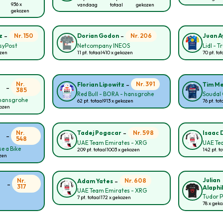
936 x
vandaag
totaal
gekozen
gekozen
-
-
Nr. 150
Nr. 206
z
Dorian Godon
Juan A
asyPost
Netcompany INEOS
Lidl - T
ozen
11 pt. totaal
410 x gekozen
70 pt. tot
-
Nr.
Nr. 391
Florian Lipowitz
Tim Me
-
385
Red Bull - BORA - hansgrohe
Soudal 
 hansgrohe
62 pt. totaal
913 x gekozen
76 pt. tot
kozen
-
Nr.
Nr. 598
Tadej Pogacar
Isaac 
-
548
UAE Team Emirates - XRG
UAE Te
e a Bike
209 pt. totaal
1003 x gekozen
142 pt. to
ozen
-
Julian
Nr.
Nr. 608
Adam Yates
-
317
Alaphi
UAE Team Emirates - XRG
Tudor P
7 pt. totaal
172 x gekozen
78 x gek