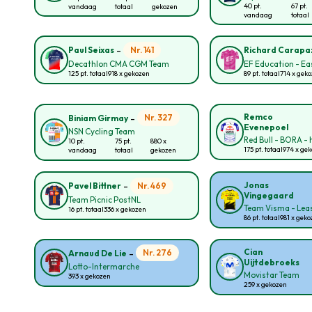
40 pt.
67 pt.
vandaag
totaal
gekozen
vandaag
totaal
-
Nr. 141
Paul Seixas
Richard Carapa
Decathlon CMA CGM Team
EF Education - E
125 pt. totaal
918 x gekozen
89 pt. totaal
714 x gek
-
Remco
Nr. 327
Biniam Girmay
Evenepoel
NSN Cycling Team
Red Bull - BORA -
10 pt.
75 pt.
880 x
175 pt. totaal
974 x ge
vandaag
totaal
gekozen
-
Jonas
Nr. 469
Pavel Bittner
Vingegaard
Team Picnic PostNL
Team Visma - Leas
16 pt. totaal
336 x gekozen
86 pt. totaal
981 x gek
-
Cian
Nr. 276
Arnaud De Lie
Uijtdebroeks
Lotto-Intermarche
Movistar Team
393 x gekozen
259 x gekozen