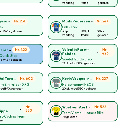
vandaag
totaal
gekozen
-
-
Nr. 231
Nr. 247
yuso
Mads Pedersen
rek
Lidl - Trek
aal
843 x gekozen
30 pt.
100 pt.
909 x
vandaag
totaal
gekozen
-
Valentin Paret-
Nr. 422
Nr.
rlier
-
423
Peintre
Quick-Step
Soudal Quick-Step
aal
942 x gekozen
13 pt. totaal
180 x gekozen
-
-
Nr. 602
Nr. 227
Del Toro
Kevin Vauquelin
am Emirates - XRG
Netcompany INEOS
taal
890 x gekozen
20 pt. totaal
520 x gekozen
-
Nr.
Nr. 522
Wout van Aert
-
550
lippe
Team Visma - Lease a Bike
ro Cycling Team
7 x gekozen
ozen