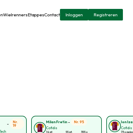
en
Wielrenners
Etappes
Contact
Inloggen
Registreren
-
Nr.
Nr. 95
Milan Fretin
Ion Iza
-
19
Cofidis
Cofidis
Tech
14 pt.
55 pt.
355 x
73 x gek