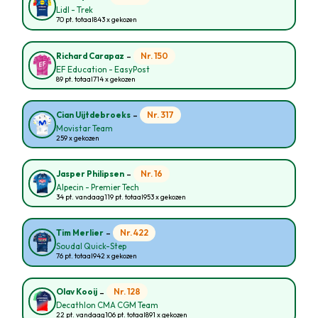
Lidl - Trek
70 pt. totaal
843 x gekozen
-
Nr. 150
Richard Carapaz
EF Education - EasyPost
89 pt. totaal
714 x gekozen
-
Nr. 317
Cian Uijtdebroeks
Movistar Team
259 x gekozen
-
Nr. 16
Jasper Philipsen
Alpecin - Premier Tech
34 pt. vandaag
119 pt. totaal
953 x gekozen
-
Nr. 422
Tim Merlier
Soudal Quick-Step
76 pt. totaal
942 x gekozen
-
Nr. 128
Olav Kooij
Decathlon CMA CGM Team
22 pt. vandaag
106 pt. totaal
891 x gekozen