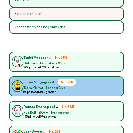
Renner start
Renner start niet
Renner startkans nog onbekend
-
Nr. 598
Tadej Pogacar
UAE Team Emirates - XRG
209 pt. totaal
1003 x gekozen
-
Nr. 548
Jonas Vingegaard
Team Visma - Lease a Bike
86 pt. totaal
981 x gekozen
-
Nr. 385
Remco Evenepoel
Red Bull - BORA - hansgrohe
175 pt. totaal
974 x gekozen
-
Nr. 231
Juan Ayuso