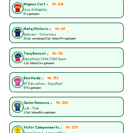
-
Nr. 614
Magnus Cort
Uno-X Mobility
91 x gekozen
-
Nr. 49
Matej Mohoric
Bahrain - Victorious
20 pt. vandaag
23 pt. totaal
79 x gekozen
-
Nr. 116
Tiesj Benoot
Decathlon CMA CGM Team
2 pt. totaal
24 x gekozen
-
Nr. 152
Ben Healy
EF Education - EasyPost
573 x gekozen
-
Nr. 249
Quinn Simmons
Lidl - Trek
23 pt. totaal
84 x gekozen
-
Nr. 529
Victor Campenaerts