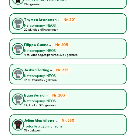
Team Visma - Lease a Bike
24 x gekozen
-
Nr. 201
Thymen Arensman
Netcompany INEOS
22 pt. totaal
619 x gekozen
-
Nr. 205
Filippo Ganna
Netcompany INEOS
4 pt. vandaag
25 pt. totaal
325 x gekozen
-
Nr. 225
Joshua Tarling
Netcompany INEOS
12 pt. totaal
49 x gekozen
-
Nr. 203
Egan Bernal
Netcompany INEOS
13 pt. totaal
97 x gekozen
-
Nr. 550
Julian Alaphilippe
Tudor Pro Cycling Team
78 x gekozen