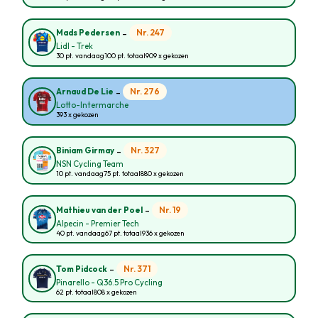
-
Nr. 247
Mads Pedersen
Lidl - Trek
30 pt. vandaag
100 pt. totaal
909 x gekozen
-
Nr. 276
Arnaud De Lie
Lotto-Intermarche
393 x gekozen
-
Nr. 327
Biniam Girmay
NSN Cycling Team
10 pt. vandaag
75 pt. totaal
880 x gekozen
-
Nr. 19
Mathieu van der Poel
Alpecin - Premier Tech
40 pt. vandaag
67 pt. totaal
936 x gekozen
-
Nr. 371
Tom Pidcock
Pinarello - Q36.5 Pro Cycling
62 pt. totaal
808 x gekozen