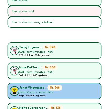
Renner start
Renner start niet
Renner startkans nog onbekend
-
Nr. 598
Tadej Pogacar
UAE Team Emirates - XRG
209 pt. totaal
1003 x gekozen
-
Nr. 602
Isaac Del Toro
UAE Team Emirates - XRG
142 pt. totaal
890 x gekozen
-
Nr. 548
Jonas Vingegaard
Team Visma - Lease a Bike
86 pt. totaal
981 x gekozen
-
Nr. 535
Matteo Jorgenson