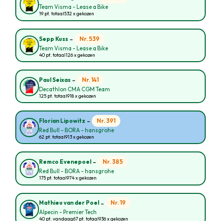
Team Visma - Lease a Bike
19 pt. totaal
532 x gekozen
-
Nr. 539
Sepp Kuss
Team Visma - Lease a Bike
40 pt. totaal
126 x gekozen
-
Nr. 141
Paul Seixas
Decathlon CMA CGM Team
125 pt. totaal
918 x gekozen
-
Nr. 391
Florian Lipowitz
Red Bull - BORA - hansgrohe
62 pt. totaal
913 x gekozen
-
Nr. 385
Remco Evenepoel
Red Bull - BORA - hansgrohe
175 pt. totaal
974 x gekozen
-
Nr. 19
Mathieu van der Poel
Alpecin - Premier Tech
40 pt. vandaag
67 pt. totaal
936 x gekozen