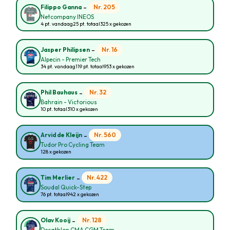
-
Nr. 205
Filippo Ganna
Netcompany INEOS
4 pt. vandaag
25 pt. totaal
325 x gekozen
-
Nr. 16
Jasper Philipsen
Alpecin - Premier Tech
34 pt. vandaag
119 pt. totaal
953 x gekozen
-
Nr. 32
Phil Bauhaus
Bahrain - Victorious
10 pt. totaal
310 x gekozen
-
Nr. 560
Arvid de Kleijn
Tudor Pro Cycling Team
128 x gekozen
-
Nr. 422
Tim Merlier
Soudal Quick-Step
76 pt. totaal
942 x gekozen
-
Nr. 128
Olav Kooij