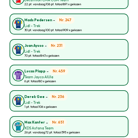
Decathlon CMA CGM Team
22 pt. vandaag
106 pt. totaal
891 x gekozen
-
Nr. 247
Mads Pedersen
Lidl - Trek
30 pt. vandaag
100 pt. totaal
909 x gekozen
-
Nr. 231
Juan Ayuso
Lidl - Trek
70 pt. totaal
843 x gekozen
-
Nr. 459
Lucas Plapp
Team Jayco AlUla
6 pt. totaal
80 x gekozen
-
Nr. 236
Derek Gee
Lidl - Trek
1 pt. totaal
106 x gekozen
-
Nr. 651
Max Kanter
XDS Astana Team
26 pt. vandaag
72 pt. totaal
395 x gekozen