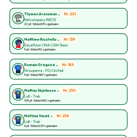
-
Nr. 201
Thymen Arensman
Netcompany INEOS
22 pt. totaal
619 x gekozen
-
Nr. 139
Matthew Riccitello
Decathlon CMA CGM Team
9 pt. totaal
92 x gekozen
-
Nr. 185
Romain Gregoire
Groupama - FDJ United
9 pt. totaal
487 x gekozen
-
Nr. 250
Mattias Skjelmose
Lidl - Trek
105 pt. totaal
462 x gekozen
-
Nr. 256
Mathias Vacek
Lidl - Trek
6 pt. totaal
229 x gekozen