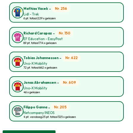
-
Nr. 256
Mathias Vacek
Lidl - Trek
6 pt. totaal
229 x gekozen
-
Nr. 150
Richard Carapaz
EF Education - EasyPost
89 pt. totaal
714 x gekozen
-
Nr. 622
Tobias Johannessen
Uno-X Mobility
72 pt. totaal
662 x gekozen
-
Nr. 609
Jonas Abrahamsen
Uno-X Mobility
46 x gekozen
-
Nr. 205
Filippo Ganna
Netcompany INEOS
4 pt. vandaag
25 pt. totaal
325 x gekozen