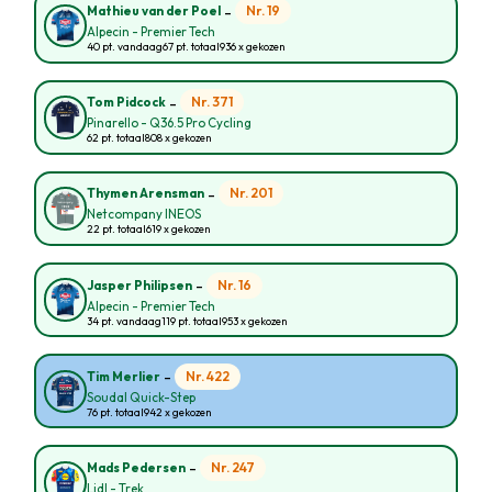
-
Nr. 19
Mathieu van der Poel
Alpecin - Premier Tech
40 pt. vandaag
67 pt. totaal
936 x gekozen
-
Nr. 371
Tom Pidcock
Pinarello - Q36.5 Pro Cycling
62 pt. totaal
808 x gekozen
-
Nr. 201
Thymen Arensman
Netcompany INEOS
22 pt. totaal
619 x gekozen
-
Nr. 16
Jasper Philipsen
Alpecin - Premier Tech
34 pt. vandaag
119 pt. totaal
953 x gekozen
-
Nr. 422
Tim Merlier
Soudal Quick-Step
76 pt. totaal
942 x gekozen
-
Nr. 247
Mads Pedersen
Lidl - Trek