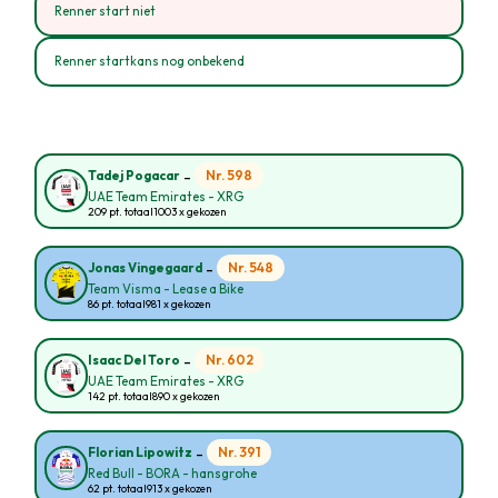
Renner start niet
Renner startkans nog onbekend
-
Nr. 598
Tadej Pogacar
UAE Team Emirates - XRG
209 pt. totaal
1003 x gekozen
-
Nr. 548
Jonas Vingegaard
Team Visma - Lease a Bike
86 pt. totaal
981 x gekozen
-
Nr. 602
Isaac Del Toro
UAE Team Emirates - XRG
142 pt. totaal
890 x gekozen
-
Nr. 391
Florian Lipowitz
Red Bull - BORA - hansgrohe
62 pt. totaal
913 x gekozen