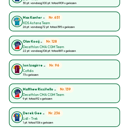
30 pt. vandaag
100 pt. totaal
909 x gekozen
-
Nr. 651
Max Kanter
XDS Astana Team
26 pt. vandaag
72 pt. totaal
395 x gekozen
-
Nr. 128
Olav Kooij
Decathlon CMA CGM Team
22 pt. vandaag
106 pt. totaal
891 x gekozen
-
Nr. 96
Ion Izagirre
Cofidis
73 x gekozen
-
Nr. 139
Matthew Riccitello
Decathlon CMA CGM Team
9 pt. totaal
92 x gekozen
-
Nr. 236
Derek Gee
Lidl - Trek
1 pt. totaal
106 x gekozen