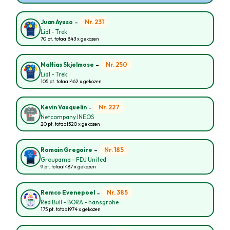
-
Nr. 231
Juan Ayuso
Lidl - Trek
70 pt. totaal
843 x gekozen
-
Nr. 250
Mattias Skjelmose
Lidl - Trek
105 pt. totaal
462 x gekozen
-
Nr. 227
Kevin Vauquelin
Netcompany INEOS
20 pt. totaal
520 x gekozen
-
Nr. 185
Romain Gregoire
Groupama - FDJ United
9 pt. totaal
487 x gekozen
-
Nr. 385
Remco Evenepoel
Red Bull - BORA - hansgrohe
175 pt. totaal
974 x gekozen