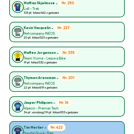
-
Nr. 250
Mattias Skjelmose
Lidl - Trek
105 pt. totaal
462 x gekozen
-
Nr. 227
Kevin Vauquelin
Netcompany INEOS
20 pt. totaal
520 x gekozen
-
Nr. 535
Matteo Jorgenson
Team Visma - Lease a Bike
19 pt. totaal
532 x gekozen
-
Nr. 201
Thymen Arensman
Netcompany INEOS
22 pt. totaal
619 x gekozen
-
Nr. 16
Jasper Philipsen
Alpecin - Premier Tech
34 pt. vandaag
119 pt. totaal
953 x gekozen
-
Nr. 422
Tim Merlier
Soudal Quick-Step