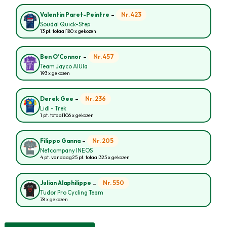
-
Nr. 423
Valentin Paret-Peintre
Soudal Quick-Step
13 pt. totaal
180 x gekozen
-
Nr. 457
Ben O’Connor
Team Jayco AlUla
193 x gekozen
-
Nr. 236
Derek Gee
Lidl - Trek
1 pt. totaal
106 x gekozen
-
Nr. 205
Filippo Ganna
Netcompany INEOS
4 pt. vandaag
25 pt. totaal
325 x gekozen
-
Nr. 550
Julian Alaphilippe
Tudor Pro Cycling Team
78 x gekozen