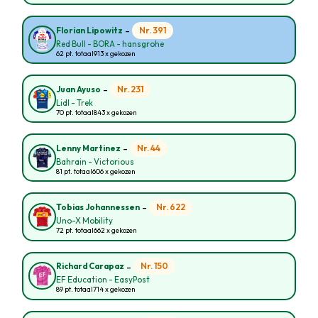
-
Nr. 391
Florian Lipowitz
Red Bull - BORA - hansgrohe
62 pt. totaal
913 x gekozen
-
Nr. 231
Juan Ayuso
Lidl - Trek
70 pt. totaal
843 x gekozen
-
Nr. 44
Lenny Martinez
Bahrain - Victorious
81 pt. totaal
606 x gekozen
-
Nr. 622
Tobias Johannessen
Uno-X Mobility
72 pt. totaal
662 x gekozen
-
Nr. 150
Richard Carapaz
EF Education - EasyPost
89 pt. totaal
714 x gekozen