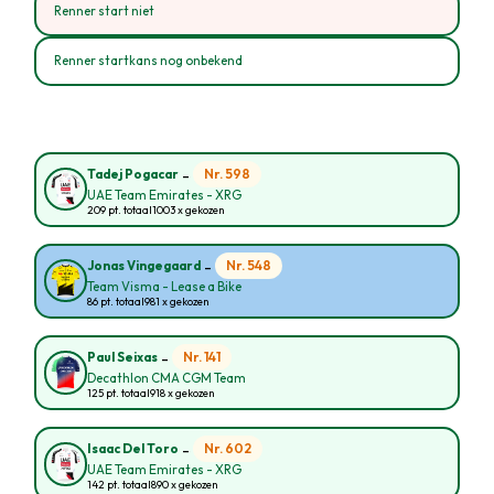
Renner start niet
Renner startkans nog onbekend
-
Nr. 598
Tadej Pogacar
UAE Team Emirates - XRG
209 pt. totaal
1003 x gekozen
-
Nr. 548
Jonas Vingegaard
Team Visma - Lease a Bike
86 pt. totaal
981 x gekozen
-
Nr. 141
Paul Seixas
Decathlon CMA CGM Team
125 pt. totaal
918 x gekozen
-
Nr. 602
Isaac Del Toro
UAE Team Emirates - XRG
142 pt. totaal
890 x gekozen