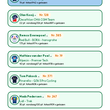
76 pt. totaal
942 x gekozen
-
Nr. 128
Olav Kooij
Decathlon CMA CGM Team
22 pt. vandaag
106 pt. totaal
891 x gekozen
-
Nr. 385
Remco Evenepoel
Red Bull - BORA - hansgrohe
175 pt. totaal
974 x gekozen
-
Nr. 19
Mathieu van der Poel
Alpecin - Premier Tech
40 pt. vandaag
67 pt. totaal
936 x gekozen
-
Nr. 371
Tom Pidcock
Pinarello - Q36.5 Pro Cycling
62 pt. totaal
808 x gekozen
-
Nr. 247
Mads Pedersen
Lidl - Trek
30 pt. vandaag
100 pt. totaal
909 x gekozen