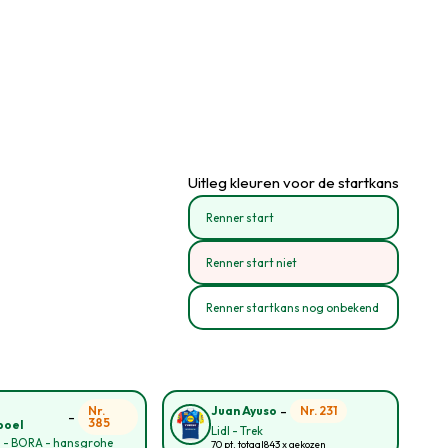
Uitleg kleuren voor de startkans
Renner start
Renner start niet
Renner startkans nog onbekend
-
o
Nr.
Nr. 231
Juan Ayuso
-
385
poel
Lidl - Trek
l - BORA - hansgrohe
70 pt. totaal
843 x gekozen