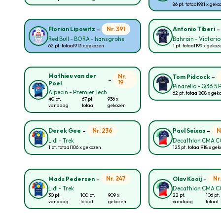
86 pt. totaal
981 x gek
-
Nr. 391
Florian Lipowitz
Antonio Tiberi
Red Bull - BORA - hansgrohe
Bahrain - Victori
62 pt. totaal
913 x gekozen
1 pt. totaal
199 x gekoz
-
Mathieu van der
Nr.
Tom Pidcock
-
19
Poel
Pinarello - Q36.5 
Alpecin - Premier Tech
62 pt. totaal
808 x gek
40 pt.
67 pt.
936 x
vandaag
totaal
gekozen
-
-
Nr. 236
N
Derek Gee
Paul Seixas
Lidl - Trek
Decathlon CMA 
1 pt. totaal
106 x gekozen
125 pt. totaal
918 x ge
-
-
Nr. 247
Nr
Mads Pedersen
Olav Kooij
Lidl - Trek
Decathlon CMA 
30 pt.
100 pt.
909 x
22 pt.
106 pt.
vandaag
totaal
gekozen
vandaag
totaal