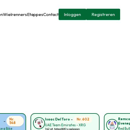
en
Wielrenners
Etappes
Contact
Inloggen
Registreren
-
Remc
Nr.
Nr. 602
Isaac Del Toro
-
548
Evene
UAE Team Emirates - XRG
e a Bike
Red Bul
142 pt. totaal
890 x gekozen