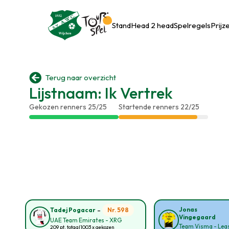
Stand
Head 2 head
Spelregels
Prijz

Terug naar overzicht
Lijstnaam: Ik Vertrek
Gekozen renners 25/25
Startende renners 22/25
-
Jonas
Nr. 598
Tadej Pogacar
Vingegaard
UAE Team Emirates - XRG
Team Visma - Leas
209 pt. totaal
1003 x gekozen