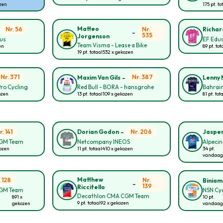
ozen
175 pt. to
-
Matteo
Nr. 56
Nr.
Richar
-
535
Jorgenson
ous
EF Educ
Team Visma - Lease a Bike
en
89 pt. tot
19 pt. totaal
532 x gekozen
-
Nr. 371
Nr. 387
Maxim Van Gils
Lenny 
Pro Cycling
Red Bull - BORA - hansgrohe
Bahrain
ozen
13 pt. totaal
109 x gekozen
81 pt. tot
-
r. 141
Nr. 206
Dorian Godon
Jasper
CGM Team
Netcompany INEOS
Alpecin
kozen
11 pt. totaal
410 x gekozen
34 pt.
vandaag
Matthew
. 128
Nr.
Biniam
-
139
Riccitello
CGM Team
NSN Cy
Decathlon CMA CGM Team
891 x
10 pt.
9 pt. totaal
92 x gekozen
gekozen
vandaag