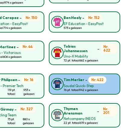
taal
974 x gekozen
-
-
Nr. 150
Nr. 152
d Carapaz
Ben Healy
ation - EasyPost
EF Education - EasyPost
aal
714 x gekozen
573 x gekozen
-
Tobias
Nr. 44
Nr.
Martinez
-
622
Johannessen
 - Victorious
Uno-X Mobility
aal
606 x gekozen
72 pt. totaal
662 x gekozen
-
-
Nr. 16
Nr. 422
 Philipsen
Tim Merlier
 - Premier Tech
Soudal Quick-Step
119 pt.
953 x
76 pt. totaal
942 x gekozen
totaal
gekozen
-
Thymen
Nr. 327
Nr.
 Girmay
-
201
Arensman
cling Team
Netcompany INEOS
75 pt.
880 x
22 pt. totaal
619 x gekozen
totaal
gekozen