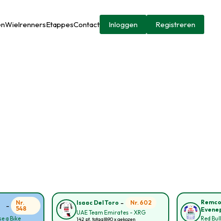
en
Wielrenners
Etappes
Contact
Inloggen
Registreren
-
Remc
Nr.
Nr. 602
Isaac Del Toro
-
548
Evene
UAE Team Emirates - XRG
e a Bike
Red Bul
142 pt. totaal
890 x gekozen