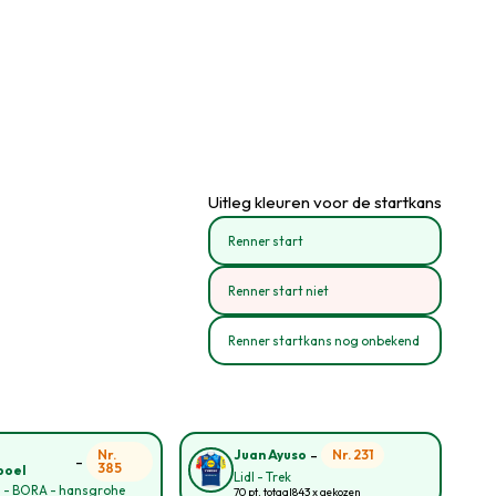
Uitleg kleuren voor de startkans
Renner start
Renner start niet
Renner startkans nog onbekend
-
o
Nr.
Nr. 231
Juan Ayuso
-
385
poel
Lidl - Trek
l - BORA - hansgrohe
70 pt. totaal
843 x gekozen