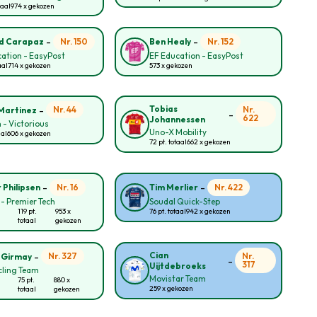
taal
974 x gekozen
-
-
Nr. 150
Nr. 152
d Carapaz
Ben Healy
ation - EasyPost
EF Education - EasyPost
aal
714 x gekozen
573 x gekozen
-
Tobias
Nr. 44
Nr.
Martinez
-
622
Johannessen
 - Victorious
Uno-X Mobility
aal
606 x gekozen
72 pt. totaal
662 x gekozen
-
-
Nr. 16
Nr. 422
 Philipsen
Tim Merlier
 - Premier Tech
Soudal Quick-Step
119 pt.
953 x
76 pt. totaal
942 x gekozen
totaal
gekozen
-
Cian
Nr. 327
Nr.
 Girmay
-
317
Uijtdebroeks
cling Team
Movistar Team
75 pt.
880 x
259 x gekozen
totaal
gekozen