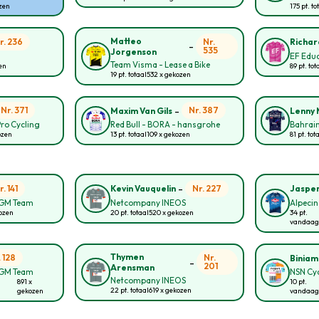
ozen
175 pt. to
Matteo
r. 236
Nr.
Richar
-
535
Jorgenson
EF Educ
Team Visma - Lease a Bike
zen
89 pt. tot
19 pt. totaal
532 x gekozen
-
Nr. 371
Nr. 387
Maxim Van Gils
Lenny 
Pro Cycling
Red Bull - BORA - hansgrohe
Bahrain
ozen
13 pt. totaal
109 x gekozen
81 pt. tot
-
r. 141
Nr. 227
Kevin Vauquelin
Jasper
CGM Team
Netcompany INEOS
Alpecin
kozen
20 pt. totaal
520 x gekozen
34 pt.
vandaag
Thymen
. 128
Nr.
Biniam
-
201
Arensman
CGM Team
NSN Cy
Netcompany INEOS
891 x
10 pt.
22 pt. totaal
619 x gekozen
gekozen
vandaag