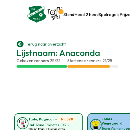
Stand
Head 2 head
Spelregels
Prijz

Terug naar overzicht
Lijstnaam: Anaconda
Gekozen renners 25/25
Startende renners 21/25
-
Jonas
Nr. 598
Tadej Pogacar
Vingegaard
UAE Team Emirates - XRG
Team Visma - Leas
209 pt. totaal
1003 x gekozen