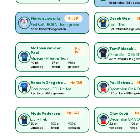
86 pt. totaal
981 x gek
-
-
Nr. 391
N
Florian Lipowitz
Derek Gee
Red Bull - BORA - hansgrohe
Lidl - Trek
62 pt. totaal
913 x gekozen
1 pt. totaal
106 x geko
-
Mathieu van der
Nr.
Tom Pidcock
-
19
Poel
Pinarello - Q36.5 
Alpecin - Premier Tech
62 pt. totaal
808 x gek
40 pt.
67 pt.
936 x
vandaag
totaal
gekozen
-
-
Nr. 185
N
Romain Gregoire
Paul Seixas
Groupama - FDJ United
Decathlon CMA 
9 pt. totaal
487 x gekozen
125 pt. totaal
918 x ge
-
-
Nr. 247
Nr
Mads Pedersen
Olav Kooij
Lidl - Trek
Decathlon CMA 
30 pt.
100 pt.
909 x
22 pt.
106 pt.
vandaag
totaal
gekozen
vandaag
totaal