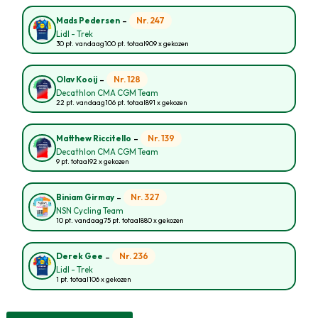
-
Nr. 247
Mads Pedersen
Lidl - Trek
30 pt. vandaag
100 pt. totaal
909 x gekozen
-
Nr. 128
Olav Kooij
Decathlon CMA CGM Team
22 pt. vandaag
106 pt. totaal
891 x gekozen
-
Nr. 139
Matthew Riccitello
Decathlon CMA CGM Team
9 pt. totaal
92 x gekozen
-
Nr. 327
Biniam Girmay
NSN Cycling Team
10 pt. vandaag
75 pt. totaal
880 x gekozen
-
Nr. 236
Derek Gee
Lidl - Trek
1 pt. totaal
106 x gekozen