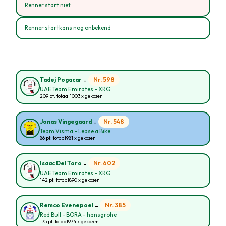
Renner start niet
Renner startkans nog onbekend
-
Nr. 598
Tadej Pogacar
UAE Team Emirates - XRG
209 pt. totaal
1003 x gekozen
-
Nr. 548
Jonas Vingegaard
Team Visma - Lease a Bike
86 pt. totaal
981 x gekozen
-
Nr. 602
Isaac Del Toro
UAE Team Emirates - XRG
142 pt. totaal
890 x gekozen
-
Nr. 385
Remco Evenepoel
Red Bull - BORA - hansgrohe
175 pt. totaal
974 x gekozen