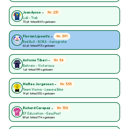
-
Nr. 231
Juan Ayuso
Lidl - Trek
70 pt. totaal
843 x gekozen
-
Nr. 391
Florian Lipowitz
Red Bull - BORA - hansgrohe
62 pt. totaal
913 x gekozen
-
Nr. 56
Antonio Tiberi
Bahrain - Victorious
1 pt. totaal
199 x gekozen
-
Nr. 535
Matteo Jorgenson
Team Visma - Lease a Bike
19 pt. totaal
532 x gekozen
-
Nr. 150
Richard Carapaz
EF Education - EasyPost
89 pt. totaal
714 x gekozen