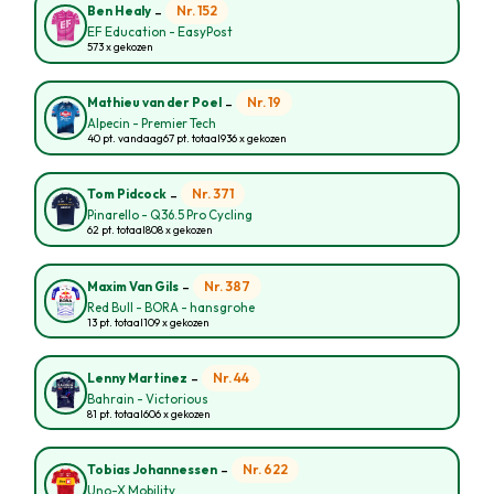
-
Nr. 152
Ben Healy
EF Education - EasyPost
573 x gekozen
-
Nr. 19
Mathieu van der Poel
Alpecin - Premier Tech
40 pt. vandaag
67 pt. totaal
936 x gekozen
-
Nr. 371
Tom Pidcock
Pinarello - Q36.5 Pro Cycling
62 pt. totaal
808 x gekozen
-
Nr. 387
Maxim Van Gils
Red Bull - BORA - hansgrohe
13 pt. totaal
109 x gekozen
-
Nr. 44
Lenny Martinez
Bahrain - Victorious
81 pt. totaal
606 x gekozen
-
Nr. 622
Tobias Johannessen
Uno-X Mobility