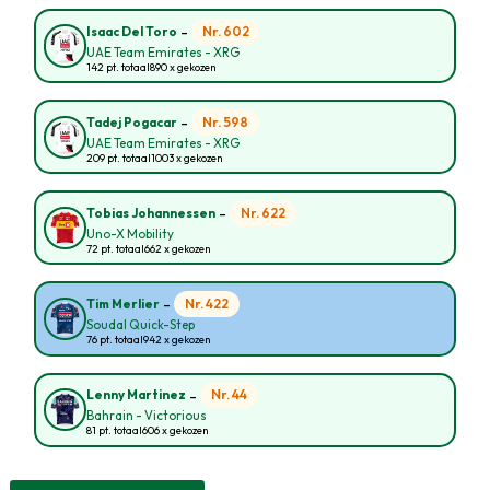
-
Nr. 602
Isaac Del Toro
UAE Team Emirates - XRG
142 pt. totaal
890 x gekozen
-
Nr. 598
Tadej Pogacar
UAE Team Emirates - XRG
209 pt. totaal
1003 x gekozen
-
Nr. 622
Tobias Johannessen
Uno-X Mobility
72 pt. totaal
662 x gekozen
-
Nr. 422
Tim Merlier
Soudal Quick-Step
76 pt. totaal
942 x gekozen
-
Nr. 44
Lenny Martinez
Bahrain - Victorious
81 pt. totaal
606 x gekozen