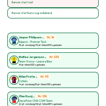
Renner start niet
Renner startkans nog onbekend
-
Nr. 16
Jasper Philipsen
Alpecin - Premier Tech
34 pt. vandaag
119 pt. totaal
953 x gekozen
-
Nr. 535
Matteo Jorgenson
Team Visma - Lease a Bike
19 pt. totaal
532 x gekozen
-
Nr. 95
Milan Fretin
Cofidis
14 pt. vandaag
55 pt. totaal
355 x gekozen
-
Nr. 128
Olav Kooij
Decathlon CMA CGM Team
22 pt. vandaag
106 pt. totaal
891 x gekozen