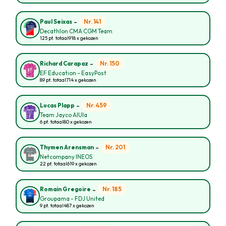
-
Nr. 141
Paul Seixas
Decathlon CMA CGM Team
125 pt. totaal
918 x gekozen
-
Nr. 150
Richard Carapaz
EF Education - EasyPost
89 pt. totaal
714 x gekozen
-
Nr. 459
Lucas Plapp
Team Jayco AlUla
6 pt. totaal
80 x gekozen
-
Nr. 201
Thymen Arensman
Netcompany INEOS
22 pt. totaal
619 x gekozen
-
Nr. 185
Romain Gregoire
Groupama - FDJ United
9 pt. totaal
487 x gekozen