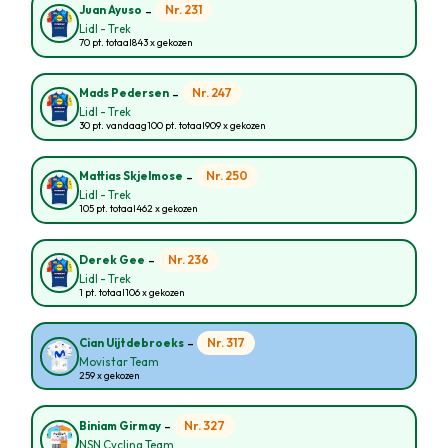
-
Nr. 231
Juan Ayuso
Lidl - Trek
70 pt. totaal
843 x gekozen
-
Nr. 247
Mads Pedersen
Lidl - Trek
30 pt. vandaag
100 pt. totaal
909 x gekozen
-
Nr. 250
Mattias Skjelmose
Lidl - Trek
105 pt. totaal
462 x gekozen
-
Nr. 236
Derek Gee
Lidl - Trek
1 pt. totaal
106 x gekozen
-
Nr. 317
Cian Uijtdebroeks
Movistar Team
259 x gekozen
-
Nr. 327
Biniam Girmay
NSN Cycling Team