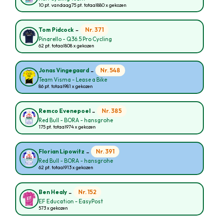
10 pt. vandaag
75 pt. totaal
880 x gekozen
-
Nr. 371
Tom Pidcock
Pinarello - Q36.5 Pro Cycling
62 pt. totaal
808 x gekozen
-
Nr. 548
Jonas Vingegaard
Team Visma - Lease a Bike
86 pt. totaal
981 x gekozen
-
Nr. 385
Remco Evenepoel
Red Bull - BORA - hansgrohe
175 pt. totaal
974 x gekozen
-
Nr. 391
Florian Lipowitz
Red Bull - BORA - hansgrohe
62 pt. totaal
913 x gekozen
-
Nr. 152
Ben Healy
EF Education - EasyPost
573 x gekozen