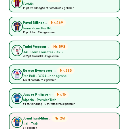
Cofidis
14 pt. vandaag
55 pt. totaal
355 x gekozen
-
Nr. 469
Pavel Bittner
Team Picnic PostNL
16 pt. totaal
336 x gekozen
-
Nr. 598
Tadej Pogacar
UAE Team Emirates - XRG
209 pt. totaal
1003 x gekozen
-
Nr. 385
Remco Evenepoel
Red Bull - BORA - hansgrohe
175 pt. totaal
974 x gekozen
-
Nr. 16
Jasper Philipsen
Alpecin - Premier Tech
34 pt. vandaag
119 pt. totaal
953 x gekozen
-
Nr. 241
Jonathan Milan
Lidl - Trek
8 x gekozen