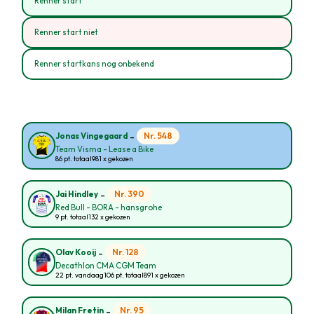
Renner start
Renner start niet
Renner startkans nog onbekend
-
Nr. 548
Jonas Vingegaard
Team Visma - Lease a Bike
86 pt. totaal
981 x gekozen
-
Nr. 390
Jai Hindley
Red Bull - BORA - hansgrohe
9 pt. totaal
132 x gekozen
-
Nr. 128
Olav Kooij
Decathlon CMA CGM Team
22 pt. vandaag
106 pt. totaal
891 x gekozen
-
Nr. 95
Milan Fretin