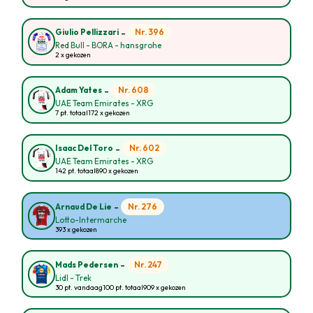
-
Nr. 396
Giulio Pellizzari
Red Bull - BORA - hansgrohe
2 x gekozen
-
Nr. 608
Adam Yates
UAE Team Emirates - XRG
7 pt. totaal
172 x gekozen
-
Nr. 602
Isaac Del Toro
UAE Team Emirates - XRG
142 pt. totaal
890 x gekozen
-
Nr. 276
Arnaud De Lie
Lotto-Intermarche
393 x gekozen
-
Nr. 247
Mads Pedersen
Lidl - Trek
30 pt. vandaag
100 pt. totaal
909 x gekozen