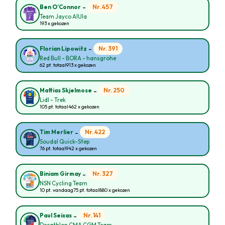
-
Nr. 457
Ben O’Connor
Team Jayco AlUla
193 x gekozen
-
Nr. 391
Florian Lipowitz
Red Bull - BORA - hansgrohe
62 pt. totaal
913 x gekozen
-
Nr. 250
Mattias Skjelmose
Lidl - Trek
105 pt. totaal
462 x gekozen
-
Nr. 422
Tim Merlier
Soudal Quick-Step
76 pt. totaal
942 x gekozen
-
Nr. 327
Biniam Girmay
NSN Cycling Team
10 pt. vandaag
75 pt. totaal
880 x gekozen
-
Nr. 141
Paul Seixas