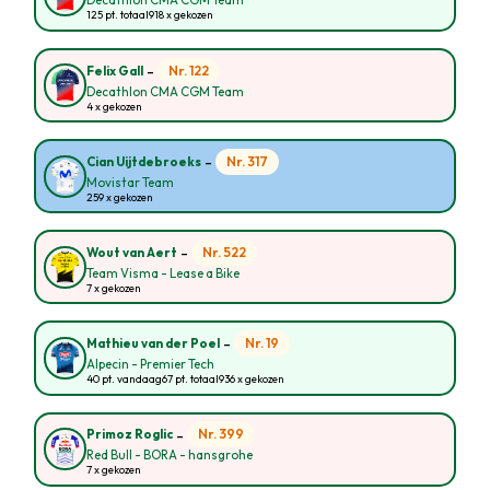
Decathlon CMA CGM Team
125 pt. totaal
918 x gekozen
-
Nr. 122
Felix Gall
Decathlon CMA CGM Team
4 x gekozen
-
Nr. 317
Cian Uijtdebroeks
Movistar Team
259 x gekozen
-
Nr. 522
Wout van Aert
Team Visma - Lease a Bike
7 x gekozen
-
Nr. 19
Mathieu van der Poel
Alpecin - Premier Tech
40 pt. vandaag
67 pt. totaal
936 x gekozen
-
Nr. 399
Primoz Roglic
Red Bull - BORA - hansgrohe
7 x gekozen