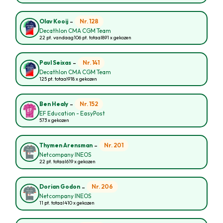
-
Nr. 128
Olav Kooij
Decathlon CMA CGM Team
22 pt. vandaag
106 pt. totaal
891 x gekozen
-
Nr. 141
Paul Seixas
Decathlon CMA CGM Team
125 pt. totaal
918 x gekozen
-
Nr. 152
Ben Healy
EF Education - EasyPost
573 x gekozen
-
Nr. 201
Thymen Arensman
Netcompany INEOS
22 pt. totaal
619 x gekozen
-
Nr. 206
Dorian Godon
Netcompany INEOS
11 pt. totaal
410 x gekozen