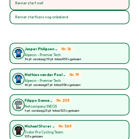
Renner start niet
Renner startkans nog onbekend
-
Nr. 16
Jasper Philipsen
Alpecin - Premier Tech
34 pt. vandaag
119 pt. totaal
953 x gekozen
-
Nr. 19
Mathieu van der Poel
Alpecin - Premier Tech
40 pt. vandaag
67 pt. totaal
936 x gekozen
-
Nr. 205
Filippo Ganna
Netcompany INEOS
4 pt. vandaag
25 pt. totaal
325 x gekozen
-
Nr. 569
Michael Storer
Tudor Pro Cycling Team
103 x gekozen