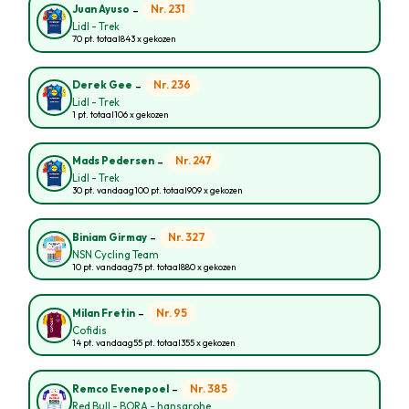
-
Nr. 231
Juan Ayuso
Lidl - Trek
70 pt. totaal
843 x gekozen
-
Nr. 236
Derek Gee
Lidl - Trek
1 pt. totaal
106 x gekozen
-
Nr. 247
Mads Pedersen
Lidl - Trek
30 pt. vandaag
100 pt. totaal
909 x gekozen
-
Nr. 327
Biniam Girmay
NSN Cycling Team
10 pt. vandaag
75 pt. totaal
880 x gekozen
-
Nr. 95
Milan Fretin
Cofidis
14 pt. vandaag
55 pt. totaal
355 x gekozen
-
Nr. 385
Remco Evenepoel
Red Bull - BORA - hansgrohe