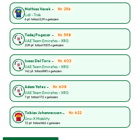
-
Nr. 256
Mathias Vacek
Lidl - Trek
6 pt. totaal
229 x gekozen
-
Nr. 598
Tadej Pogacar
UAE Team Emirates - XRG
209 pt. totaal
1003 x gekozen
-
Nr. 602
Isaac Del Toro
UAE Team Emirates - XRG
142 pt. totaal
890 x gekozen
-
Nr. 608
Adam Yates
UAE Team Emirates - XRG
7 pt. totaal
172 x gekozen
-
Nr. 622
Tobias Johannessen
Uno-X Mobility
72 pt. totaal
662 x gekozen