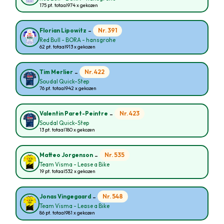
175 pt. totaal
974 x gekozen
-
Nr. 391
Florian Lipowitz
Red Bull - BORA - hansgrohe
62 pt. totaal
913 x gekozen
-
Nr. 422
Tim Merlier
Soudal Quick-Step
76 pt. totaal
942 x gekozen
-
Nr. 423
Valentin Paret-Peintre
Soudal Quick-Step
13 pt. totaal
180 x gekozen
-
Nr. 535
Matteo Jorgenson
Team Visma - Lease a Bike
19 pt. totaal
532 x gekozen
-
Nr. 548
Jonas Vingegaard
Team Visma - Lease a Bike
86 pt. totaal
981 x gekozen