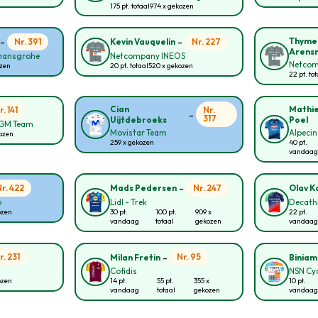
175 pt. totaal
974 x gekozen
-
-
Thyme
Nr. 391
Nr. 227
Kevin Vauquelin
Arens
 hansgrohe
Netcompany INEOS
Netcom
ozen
20 pt. totaal
520 x gekozen
22 pt. to
Cian
Mathie
r. 141
Nr.
-
317
Uijtdebroeks
Poel
CGM Team
Movistar Team
Alpecin
kozen
259 x gekozen
40 pt.
vandaag
-
Nr. 422
Nr. 247
Mads Pedersen
Olav Ko
p
Lidl - Trek
Decath
ozen
30 pt.
100 pt.
909 x
22 pt.
vandaag
totaal
gekozen
vandaag
-
r. 231
Nr. 95
Milan Fretin
Biniam
Cofidis
NSN Cy
ozen
14 pt.
55 pt.
355 x
10 pt.
vandaag
totaal
gekozen
vandaag