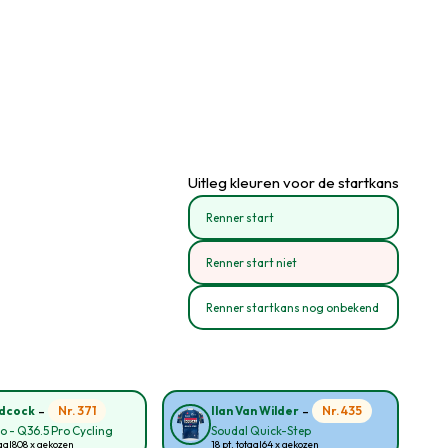
Uitleg kleuren voor de startkans
Renner start
Renner start niet
Renner startkans nog onbekend
-
-
Nr. 371
Nr. 435
idcock
Ilan Van Wilder
lo - Q36.5 Pro Cycling
Soudal Quick-Step
aal
808 x gekozen
18 pt. totaal
64 x gekozen