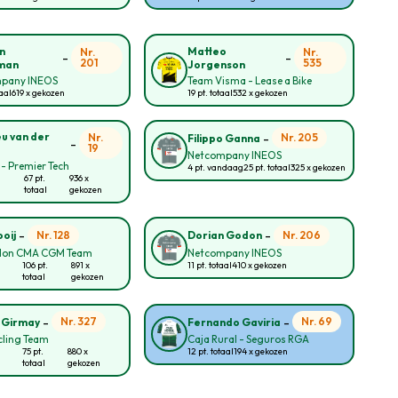
n
Matteo
Nr.
Nr.
-
-
201
535
man
Jorgenson
pany INEOS
Team Visma - Lease a Bike
taal
619 x gekozen
19 pt. totaal
532 x gekozen
-
u van der
Nr.
Nr. 205
Filippo Ganna
-
19
Netcompany INEOS
 - Premier Tech
4 pt. vandaag
25 pt. totaal
325 x gekozen
67 pt.
936 x
totaal
gekozen
-
-
Nr. 128
Nr. 206
oij
Dorian Godon
lon CMA CGM Team
Netcompany INEOS
106 pt.
891 x
11 pt. totaal
410 x gekozen
totaal
gekozen
-
-
Nr. 327
Nr. 69
 Girmay
Fernando Gaviria
cling Team
Caja Rural - Seguros RGA
75 pt.
880 x
12 pt. totaal
194 x gekozen
totaal
gekozen