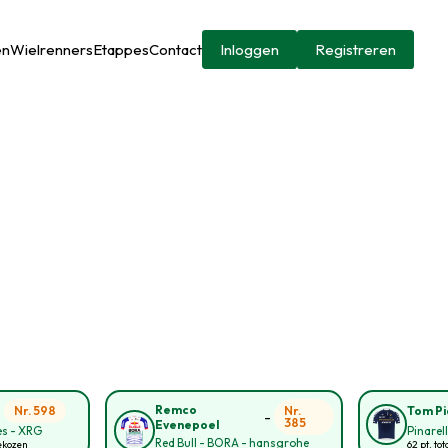
en
Wielrenners
Etappes
Contact
Inloggen
Registreren
-
Remco
Nr. 598
Nr.
Tom P
-
385
Evenepoel
s - XRG
Pinarel
Red Bull - BORA - hansgrohe
ekozen
62 pt. tot