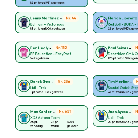
86 pt. totaal
981 x gekozen
-
Nr. 44
Lenny Martinez
Florian Lipowitz
Bahrain - Victorious
Red Bull - BORA -
81 pt. totaal
606 x gekozen
62 pt. totaal
913 x gek
-
-
Nr. 152
N
Ben Healy
Paul Seixas
EF Education - EasyPost
Decathlon CMA 
573 x gekozen
125 pt. totaal
918 x ge
-
-
Nr. 236
Derek Gee
Tim Merlier
Lidl - Trek
Soudal Quick-Ste
1 pt. totaal
106 x gekozen
76 pt. totaal
942 x gek
-
-
Nr. 651
N
Max Kanter
Juan Ayuso
XDS Astana Team
Lidl - Trek
26 pt.
72 pt.
395 x
70 pt. totaal
843 x gek
vandaag
totaal
gekozen