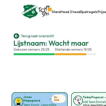
Stand
Head 2 head
Spelregels
Prijz

Terug naar overzicht
Lijstnaam: Wacht maar
Gekozen renners 25/25
Startende renners 19/25
Jonas
Nr.
Tadej Pogacar
-
548
Vingegaard
UAE Team Emirate
Team Visma - Lease a Bike
209 pt. totaal
1003 x g