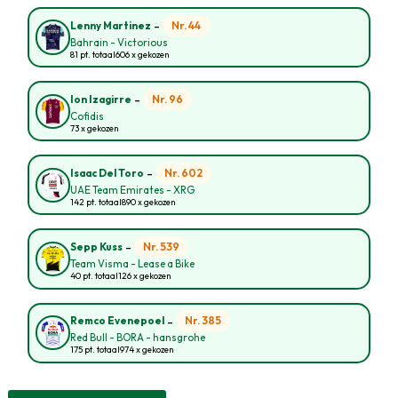
-
Nr. 44
Lenny Martinez
Bahrain - Victorious
81 pt. totaal
606 x gekozen
-
Nr. 96
Ion Izagirre
Cofidis
73 x gekozen
-
Nr. 602
Isaac Del Toro
UAE Team Emirates - XRG
142 pt. totaal
890 x gekozen
-
Nr. 539
Sepp Kuss
Team Visma - Lease a Bike
40 pt. totaal
126 x gekozen
-
Nr. 385
Remco Evenepoel
Red Bull - BORA - hansgrohe
175 pt. totaal
974 x gekozen