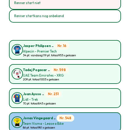
Renner start niet
Renner startkans nog onbekend
-
Nr. 16
Jasper Philipsen
Alpecin - Premier Tech
34 pt. vandaag
119 pt. totaal
953 x gekozen
-
Nr. 598
Tadej Pogacar
UAE Team Emirates - XRG
209 pt. totaal
1003 x gekozen
-
Nr. 231
Juan Ayuso
Lidl - Trek
70 pt. totaal
843 x gekozen
-
Nr. 548
Jonas Vingegaard
Team Visma - Lease a Bike
86 pt. totaal
981 x gekozen