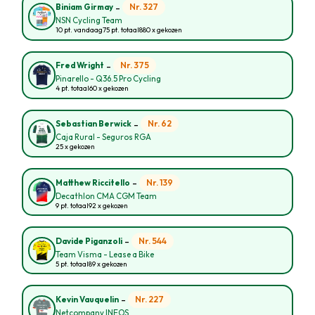
-
Nr. 327
Biniam Girmay
NSN Cycling Team
10 pt. vandaag
75 pt. totaal
880 x gekozen
-
Nr. 375
Fred Wright
Pinarello - Q36.5 Pro Cycling
4 pt. totaal
60 x gekozen
-
Nr. 62
Sebastian Berwick
Caja Rural - Seguros RGA
25 x gekozen
-
Nr. 139
Matthew Riccitello
Decathlon CMA CGM Team
9 pt. totaal
92 x gekozen
-
Nr. 544
Davide Piganzoli
Team Visma - Lease a Bike
5 pt. totaal
89 x gekozen
-
Nr. 227
Kevin Vauquelin
Netcompany INEOS