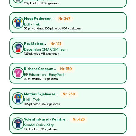
20 pt. totaal
520 x gekozen
-
Nr. 247
Mads Pedersen
Lidl - Trek
30 pt. vandaag
100 pt. totaal
909 x gekozen
-
Nr. 141
Paul Seixas
Decathlon CMA CGM Team
125 pt. totaal
918 x gekozen
-
Nr. 150
Richard Carapaz
EF Education - EasyPost
89 pt. totaal
714 x gekozen
-
Nr. 250
Mattias Skjelmose
Lidl - Trek
105 pt. totaal
462 x gekozen
-
Nr. 423
Valentin Paret-Peintre
Soudal Quick-Step
13 pt. totaal
180 x gekozen