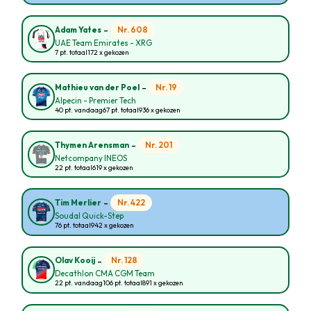
-
Nr. 608
Adam Yates
UAE Team Emirates - XRG
7 pt. totaal
172 x gekozen
-
Nr. 19
Mathieu van der Poel
Alpecin - Premier Tech
40 pt. vandaag
67 pt. totaal
936 x gekozen
-
Nr. 201
Thymen Arensman
Netcompany INEOS
22 pt. totaal
619 x gekozen
-
Nr. 422
Tim Merlier
Soudal Quick-Step
76 pt. totaal
942 x gekozen
-
Nr. 128
Olav Kooij
Decathlon CMA CGM Team
22 pt. vandaag
106 pt. totaal
891 x gekozen