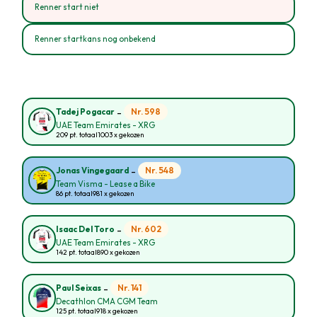
Renner start niet
Renner startkans nog onbekend
-
Nr. 598
Tadej Pogacar
UAE Team Emirates - XRG
209 pt. totaal
1003 x gekozen
-
Nr. 548
Jonas Vingegaard
Team Visma - Lease a Bike
86 pt. totaal
981 x gekozen
-
Nr. 602
Isaac Del Toro
UAE Team Emirates - XRG
142 pt. totaal
890 x gekozen
-
Nr. 141
Paul Seixas
Decathlon CMA CGM Team
125 pt. totaal
918 x gekozen