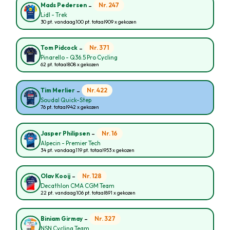
-
Nr. 247
Mads Pedersen
Lidl - Trek
30 pt. vandaag
100 pt. totaal
909 x gekozen
-
Nr. 371
Tom Pidcock
Pinarello - Q36.5 Pro Cycling
62 pt. totaal
808 x gekozen
-
Nr. 422
Tim Merlier
Soudal Quick-Step
76 pt. totaal
942 x gekozen
-
Nr. 16
Jasper Philipsen
Alpecin - Premier Tech
34 pt. vandaag
119 pt. totaal
953 x gekozen
-
Nr. 128
Olav Kooij
Decathlon CMA CGM Team
22 pt. vandaag
106 pt. totaal
891 x gekozen
-
Nr. 327
Biniam Girmay
NSN Cycling Team