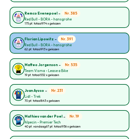
-
Nr. 385
Remco Evenepoel
Red Bull - BORA - hansgrohe
175 pt. totaal
974 x gekozen
-
Nr. 391
Florian Lipowitz
Red Bull - BORA - hansgrohe
62 pt. totaal
913 x gekozen
-
Nr. 535
Matteo Jorgenson
Team Visma - Lease a Bike
19 pt. totaal
532 x gekozen
-
Nr. 231
Juan Ayuso
Lidl - Trek
70 pt. totaal
843 x gekozen
-
Nr. 19
Mathieu van der Poel
Alpecin - Premier Tech
40 pt. vandaag
67 pt. totaal
936 x gekozen