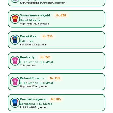
10 pt. vandaag
75 pt. totaal
880 x gekozen
-
Nr. 638
Soren Waerenskjold
Uno-X Mobility
48 pt. totaal
322 x gekozen
-
Nr. 236
Derek Gee
Lidl - Trek
1 pt. totaal
106 x gekozen
-
Nr. 152
Ben Healy
EF Education - EasyPost
573 x gekozen
-
Nr. 150
Richard Carapaz
EF Education - EasyPost
89 pt. totaal
714 x gekozen
-
Nr. 185
Romain Gregoire
Groupama - FDJ United
9 pt. totaal
487 x gekozen