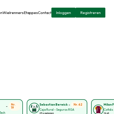
en
Wielrenners
Etappes
Contact
Inloggen
Registreren
-
Nr.
Nr. 62
Sebastian Berwick
Milan F
-
19
Caja Rural - Seguros RGA
Cofidis
Tech
25 x gekozen
14 pt.