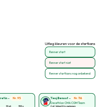
Uitleg kleuren voor de startkans
Renner start
Renner start niet
Renner startkans nog onbekend
-
-
Nr. 95
Nr. 116
retin
Tiesj Benoot
Decathlon CMA CGM Team
55 pt.
355 x
2 pt. totaal
24 x gekozen