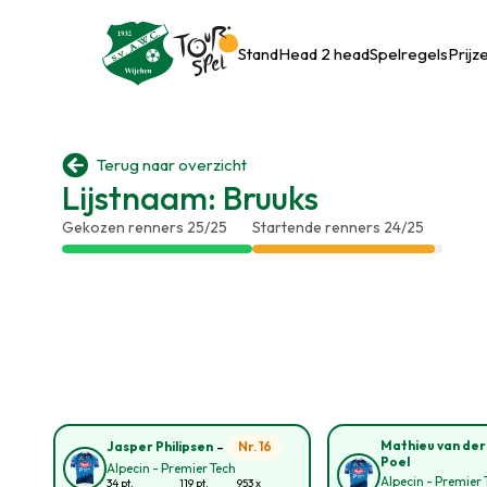
Stand
Head 2 head
Spelregels
Prijz

Terug naar overzicht
Lijstnaam: Bruuks
Gekozen renners 25/25
Startende renners 24/25
-
Mathieu van der
Nr. 16
Jasper Philipsen
Poel
Alpecin - Premier Tech
Alpecin - Premier 
34 pt.
119 pt.
953 x