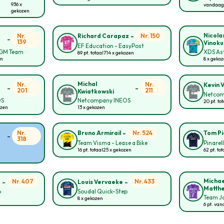
936 x
vandaag
gekozen
-
Nicola
Nr.
Nr. 150
Richard Carapaz
-
139
Vinoku
EF Education - EasyPost
CGM Team
XDS As
89 pt. totaal
714 x gekozen
en
8 x geko
Michal
Nr.
Nr.
Kevin 
-
-
201
211
Kwiatkowski
Netcom
OS
Netcompany INEOS
20 pt. to
ozen
13 x gekozen
-
Nr.
Nr. 524
Bruno Armirail
Tom P
-
318
Team Visma - Lease a Bike
Pinarel
16 pt. totaal
25 x gekozen
62 pt. tot
n
-
-
Michae
Nr. 407
Nr. 433
e
Louis Vervaeke
Matth
p
Soudal Quick-Step
Team Ja
8 x gekozen
6 pt. va