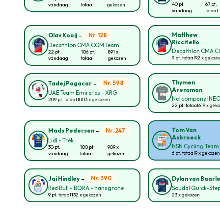
40 pt.
67 pt.
vandaag
totaal
gekozen
vandaag
totaal
-
Matthew
Nr. 128
Olav Kooij
Riccitello
Decathlon CMA CGM Team
Decathlon CMA 
22 pt.
106 pt.
891 x
9 pt. totaal
92 x gekoz
vandaag
totaal
gekozen
-
Thymen
Nr. 598
Tadej Pogacar
Arensman
UAE Team Emirates - XRG
Netcompany INE
209 pt. totaal
1003 x gekozen
22 pt. totaal
619 x gek
-
Tom Van
Nr. 247
Mads Pedersen
Asbroeck
Lidl - Trek
NSN Cycling Team
30 pt.
100 pt.
909 x
6 pt. totaal
9 x gekoze
vandaag
totaal
gekozen
-
Nr. 390
Jai Hindley
Dylan van Baarl
Red Bull - BORA - hansgrohe
Soudal Quick-Ste
9 pt. totaal
132 x gekozen
23 x gekozen