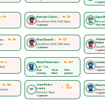
6 x geko
-
r. 90
Nr. 131
Antoine L’hote
Egan B
Decathlon CMA CGM Team
Netcom
1 x gekozen
13 pt. tot
-
-
Johann
Nr. 34
Nr. 121
go
Stan Dewulf
Mittet
ous
Decathlon CMA CGM Team
Decath
1 x gekozen
1 x gekoz
-
Nr. 2
Nr. 247
Mads Pedersen
Lenner
Tech
Lidl - Trek
Alpecin
30 pt.
100 pt.
909 x
1 x gekoz
vandaag
totaal
gekozen
-
Juan Pedro
Nr. 186
Nr.
Mauric
-
300
Lopez
United
Alpecin
Movistar Team
4 x geko
1 x gekozen