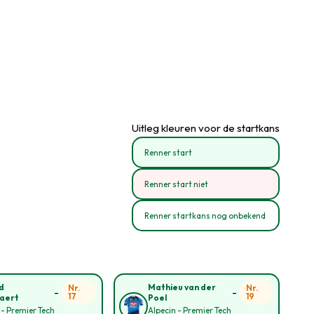
Uitleg kleuren voor de startkans
Renner start
Renner start niet
Renner startkans nog onbekend
d
Mathieu van der
Nr.
Nr.
-
-
17
19
aert
Poel
 - Premier Tech
Alpecin - Premier Tech