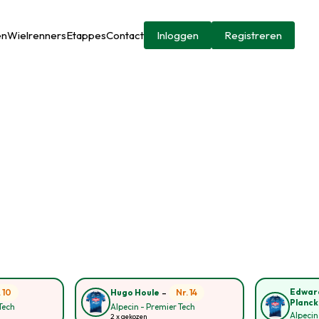
en
Wielrenners
Etappes
Contact
Inloggen
Registreren
-
Edwar
. 10
Nr. 14
Hugo Houle
Planck
Tech
Alpecin - Premier Tech
Alpecin
2 x gekozen