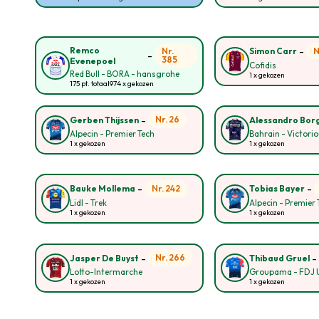
-
Remco
Nr.
N
Simon Carr
-
385
Evenepoel
Cofidis
Red Bull - BORA - hansgrohe
1 x gekozen
175 pt. totaal
974 x gekozen
-
Nr. 26
Gerben Thijssen
Alessandro Bor
Alpecin - Premier Tech
Bahrain - Victori
1 x gekozen
1 x gekozen
-
-
Nr. 242
Bauke Mollema
Tobias Bayer
Lidl - Trek
Alpecin - Premier 
1 x gekozen
1 x gekozen
-
Nr. 266
Jasper De Buyst
Thibaud Gruel
Lotto-Intermarche
Groupama - FDJ 
1 x gekozen
1 x gekozen