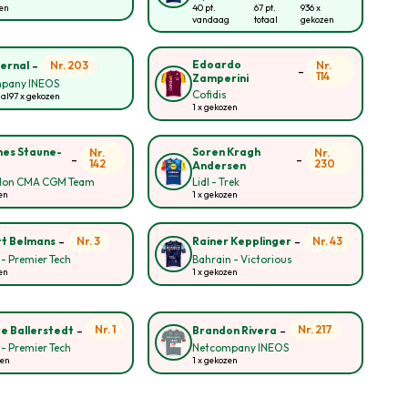
zen
40 pt.
67 pt.
936 x
vandaag
totaal
gekozen
-
Edoardo
Nr. 203
Nr.
ernal
-
114
Zamperini
pany INEOS
Cofidis
aal
97 x gekozen
1 x gekozen
es Staune-
Soren Kragh
Nr.
Nr.
-
-
142
230
Andersen
lon CMA CGM Team
Lidl - Trek
en
1 x gekozen
-
-
Nr. 3
Nr. 43
t Belmans
Rainer Kepplinger
 - Premier Tech
Bahrain - Victorious
en
1 x gekozen
-
-
Nr. 1
Nr. 217
e Ballerstedt
Brandon Rivera
 - Premier Tech
Netcompany INEOS
zen
1 x gekozen