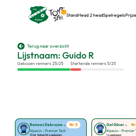
Stand
Head 2 head
Spelregels
Prijz

Terug naar overzicht
Lijstnaam: Guido R
Gekozen renners 25/25
Startende renners 5/25
-
-
Nr. 5
Nr
Ramses Debruyne
Gal Glivar
Alpecin - Premier Tech
Alpecin - Premier 
13 pt. totaal
16 x gekozen
1 x gekozen