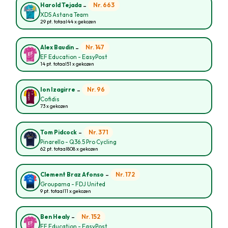
-
Nr. 663
Harold Tejada
XDS Astana Team
29 pt. totaal
44 x gekozen
-
Nr. 147
Alex Baudin
EF Education - EasyPost
14 pt. totaal
51 x gekozen
-
Nr. 96
Ion Izagirre
Cofidis
73 x gekozen
-
Nr. 371
Tom Pidcock
Pinarello - Q36.5 Pro Cycling
62 pt. totaal
808 x gekozen
-
Nr. 172
Clement Braz Afonso
Groupama - FDJ United
9 pt. totaal
11 x gekozen
-
Nr. 152
Ben Healy
EF Education - EasyPost