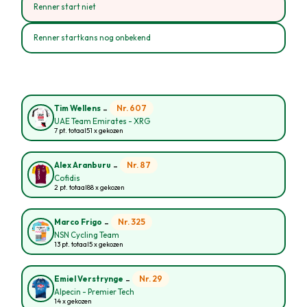
Renner start niet
Renner startkans nog onbekend
-
Nr. 607
Tim Wellens
UAE Team Emirates - XRG
7 pt. totaal
51 x gekozen
-
Nr. 87
Alex Aranburu
Cofidis
2 pt. totaal
88 x gekozen
-
Nr. 325
Marco Frigo
NSN Cycling Team
13 pt. totaal
5 x gekozen
-
Nr. 29
Emiel Verstrynge
Alpecin - Premier Tech
14 x gekozen