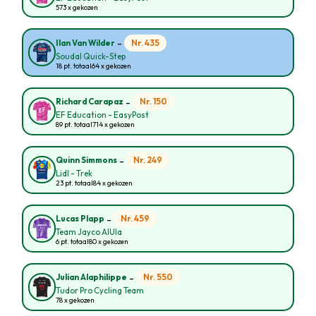
573 x gekozen
-
Nr. 435
Ilan Van Wilder
Soudal Quick-Step
18 pt. totaal
64 x gekozen
-
Nr. 150
Richard Carapaz
EF Education - EasyPost
89 pt. totaal
714 x gekozen
-
Nr. 249
Quinn Simmons
Lidl - Trek
23 pt. totaal
84 x gekozen
-
Nr. 459
Lucas Plapp
Team Jayco AlUla
6 pt. totaal
80 x gekozen
-
Nr. 550
Julian Alaphilippe
Tudor Pro Cycling Team
78 x gekozen