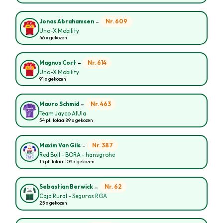
-
Nr. 609
Jonas Abrahamsen
Uno-X Mobility
46 x gekozen
-
Nr. 614
Magnus Cort
Uno-X Mobility
91 x gekozen
-
Nr. 463
Mauro Schmid
Team Jayco AlUla
54 pt. totaal
89 x gekozen
-
Nr. 387
Maxim Van Gils
Red Bull - BORA - hansgrohe
13 pt. totaal
109 x gekozen
-
Nr. 62
Sebastian Berwick
Caja Rural - Seguros RGA
25 x gekozen