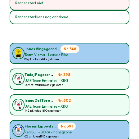
Renner start niet
Renner startkans nog onbekend
-
Nr. 548
Jonas Vingegaard
Team Visma - Lease a Bike
86 pt. totaal
981 x gekozen
-
Nr. 598
Tadej Pogacar
UAE Team Emirates - XRG
209 pt. totaal
1003 x gekozen
-
Nr. 602
Isaac Del Toro
UAE Team Emirates - XRG
142 pt. totaal
890 x gekozen
-
Nr. 391
Florian Lipowitz
Red Bull - BORA - hansgrohe
62 pt. totaal
913 x gekozen