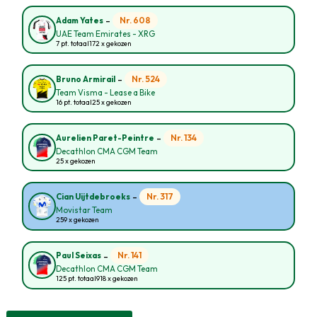
-
Nr. 608
Adam Yates
UAE Team Emirates - XRG
7 pt. totaal
172 x gekozen
-
Nr. 524
Bruno Armirail
Team Visma - Lease a Bike
16 pt. totaal
25 x gekozen
-
Nr. 134
Aurelien Paret-Peintre
Decathlon CMA CGM Team
25 x gekozen
-
Nr. 317
Cian Uijtdebroeks
Movistar Team
259 x gekozen
-
Nr. 141
Paul Seixas
Decathlon CMA CGM Team
125 pt. totaal
918 x gekozen