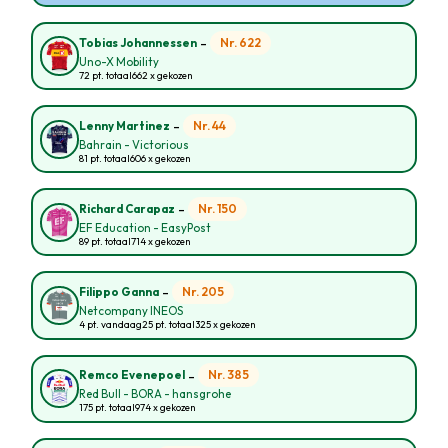
-
Nr. 622
Tobias Johannessen
Uno-X Mobility
72 pt. totaal
662 x gekozen
-
Nr. 44
Lenny Martinez
Bahrain - Victorious
81 pt. totaal
606 x gekozen
-
Nr. 150
Richard Carapaz
EF Education - EasyPost
89 pt. totaal
714 x gekozen
-
Nr. 205
Filippo Ganna
Netcompany INEOS
4 pt. vandaag
25 pt. totaal
325 x gekozen
-
Nr. 385
Remco Evenepoel
Red Bull - BORA - hansgrohe
175 pt. totaal
974 x gekozen