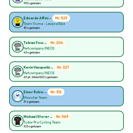
193 x gekozen
-
Nr. 523
Edoardo Affini
Team Visma - Lease a Bike
30 x gekozen
-
Nr. 204
Tobias Foss
Netcompany INEOS
43 x gekozen
-
Nr. 227
Kevin Vauquelin
Netcompany INEOS
20 pt. totaal
520 x gekozen
-
Nr. 312
Einer Rubio
Movistar Team
31 x gekozen
-
Nr. 569
Michael Storer
Tudor Pro Cycling Team
103 x gekozen