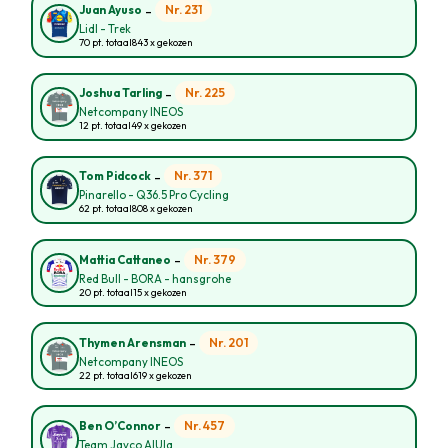
-
Nr. 231
Juan Ayuso
Lidl - Trek
70 pt. totaal
843 x gekozen
-
Nr. 225
Joshua Tarling
Netcompany INEOS
12 pt. totaal
49 x gekozen
-
Nr. 371
Tom Pidcock
Pinarello - Q36.5 Pro Cycling
62 pt. totaal
808 x gekozen
-
Nr. 379
Mattia Cattaneo
Red Bull - BORA - hansgrohe
20 pt. totaal
15 x gekozen
-
Nr. 201
Thymen Arensman
Netcompany INEOS
22 pt. totaal
619 x gekozen
-
Nr. 457
Ben O’Connor
Team Jayco AlUla