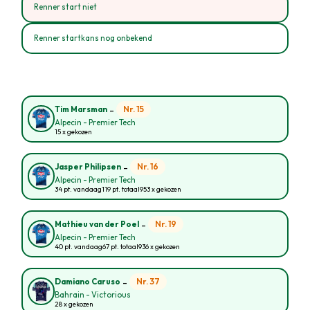
Renner start niet
Renner startkans nog onbekend
-
Nr. 15
Tim Marsman
Alpecin - Premier Tech
15 x gekozen
-
Nr. 16
Jasper Philipsen
Alpecin - Premier Tech
34 pt. vandaag
119 pt. totaal
953 x gekozen
-
Nr. 19
Mathieu van der Poel
Alpecin - Premier Tech
40 pt. vandaag
67 pt. totaal
936 x gekozen
-
Nr. 37
Damiano Caruso
Bahrain - Victorious
28 x gekozen