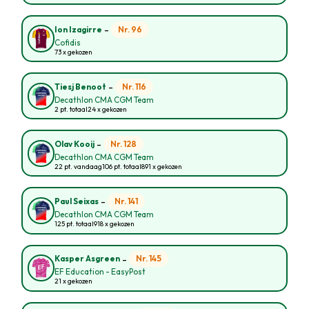
-
Nr. 96
Ion Izagirre
Cofidis
73 x gekozen
-
Nr. 116
Tiesj Benoot
Decathlon CMA CGM Team
2 pt. totaal
24 x gekozen
-
Nr. 128
Olav Kooij
Decathlon CMA CGM Team
22 pt. vandaag
106 pt. totaal
891 x gekozen
-
Nr. 141
Paul Seixas
Decathlon CMA CGM Team
125 pt. totaal
918 x gekozen
-
Nr. 145
Kasper Asgreen
EF Education - EasyPost
21 x gekozen