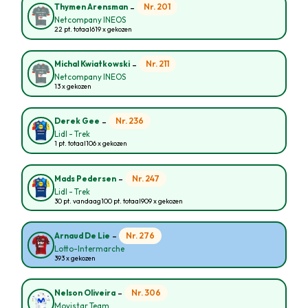
-
Nr. 201
Thymen Arensman
Netcompany INEOS
22 pt. totaal
619 x gekozen
-
Nr. 211
Michal Kwiatkowski
Netcompany INEOS
13 x gekozen
-
Nr. 236
Derek Gee
Lidl - Trek
1 pt. totaal
106 x gekozen
-
Nr. 247
Mads Pedersen
Lidl - Trek
30 pt. vandaag
100 pt. totaal
909 x gekozen
-
Nr. 276
Arnaud De Lie
Lotto-Intermarche
393 x gekozen
-
Nr. 306
Nelson Oliveira
Movistar Team