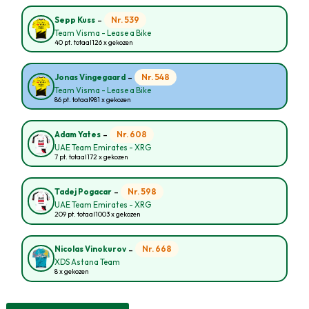
-
Nr. 539
Sepp Kuss
Team Visma - Lease a Bike
40 pt. totaal
126 x gekozen
-
Nr. 548
Jonas Vingegaard
Team Visma - Lease a Bike
86 pt. totaal
981 x gekozen
-
Nr. 608
Adam Yates
UAE Team Emirates - XRG
7 pt. totaal
172 x gekozen
-
Nr. 598
Tadej Pogacar
UAE Team Emirates - XRG
209 pt. totaal
1003 x gekozen
-
Nr. 668
Nicolas Vinokurov
XDS Astana Team
8 x gekozen