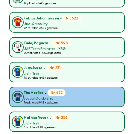
12 pt. totaal
49 x gekozen
-
Nr. 622
Tobias Johannessen
Uno-X Mobility
72 pt. totaal
662 x gekozen
-
Nr. 598
Tadej Pogacar
UAE Team Emirates - XRG
209 pt. totaal
1003 x gekozen
-
Nr. 231
Juan Ayuso
Lidl - Trek
70 pt. totaal
843 x gekozen
-
Nr. 422
Tim Merlier
Soudal Quick-Step
76 pt. totaal
942 x gekozen
-
Nr. 256
Mathias Vacek
Lidl - Trek
6 pt. totaal
229 x gekozen