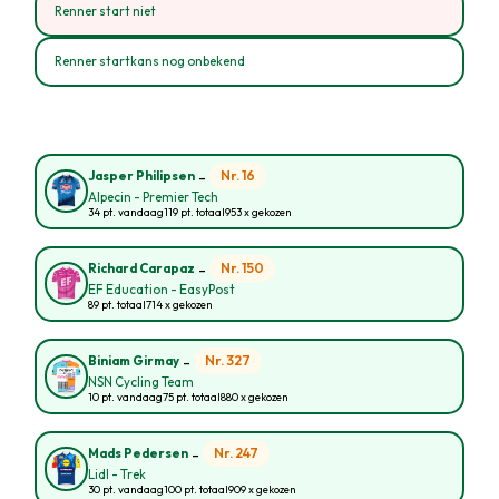
Renner start niet
Renner startkans nog onbekend
-
Nr. 16
Jasper Philipsen
Alpecin - Premier Tech
34 pt. vandaag
119 pt. totaal
953 x gekozen
-
Nr. 150
Richard Carapaz
EF Education - EasyPost
89 pt. totaal
714 x gekozen
-
Nr. 327
Biniam Girmay
NSN Cycling Team
10 pt. vandaag
75 pt. totaal
880 x gekozen
-
Nr. 247
Mads Pedersen
Lidl - Trek
30 pt. vandaag
100 pt. totaal
909 x gekozen