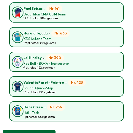
-
Nr. 141
Paul Seixas
Decathlon CMA CGM Team
125 pt. totaal
918 x gekozen
-
Nr. 663
Harold Tejada
XDS Astana Team
29 pt. totaal
44 x gekozen
-
Nr. 390
Jai Hindley
Red Bull - BORA - hansgrohe
9 pt. totaal
132 x gekozen
-
Nr. 423
Valentin Paret-Peintre
Soudal Quick-Step
13 pt. totaal
180 x gekozen
-
Nr. 236
Derek Gee
Lidl - Trek
1 pt. totaal
106 x gekozen