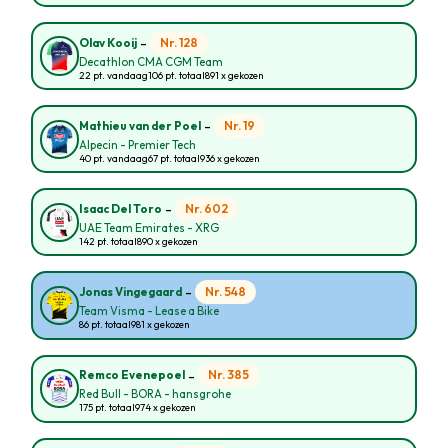
-
Nr. 128
Olav Kooij
Decathlon CMA CGM Team
22 pt. vandaag
106 pt. totaal
891 x gekozen
-
Nr. 19
Mathieu van der Poel
Alpecin - Premier Tech
40 pt. vandaag
67 pt. totaal
936 x gekozen
-
Nr. 602
Isaac Del Toro
UAE Team Emirates - XRG
142 pt. totaal
890 x gekozen
-
Nr. 548
Jonas Vingegaard
Team Visma - Lease a Bike
86 pt. totaal
981 x gekozen
-
Nr. 385
Remco Evenepoel
Red Bull - BORA - hansgrohe
175 pt. totaal
974 x gekozen