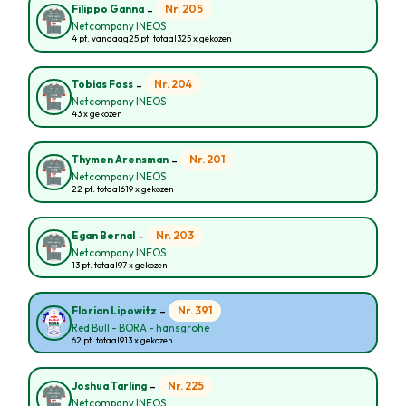
-
Nr. 205
Filippo Ganna
Netcompany INEOS
4 pt. vandaag
25 pt. totaal
325 x gekozen
-
Nr. 204
Tobias Foss
Netcompany INEOS
43 x gekozen
-
Nr. 201
Thymen Arensman
Netcompany INEOS
22 pt. totaal
619 x gekozen
-
Nr. 203
Egan Bernal
Netcompany INEOS
13 pt. totaal
97 x gekozen
-
Nr. 391
Florian Lipowitz
Red Bull - BORA - hansgrohe
62 pt. totaal
913 x gekozen
-
Nr. 225
Joshua Tarling
Netcompany INEOS